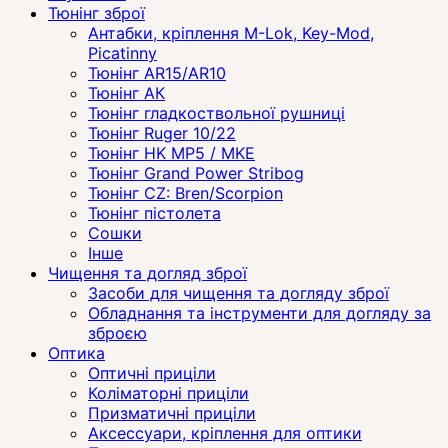
Тюнінг зброї
Антабки, кріплення M-Lok, Key-Mod,
Picatinny
Тюнінг AR15/AR10
Тюнінг АК
Тюнінг гладкоствольної рушниці
Тюнінг Ruger 10/22
Тюнінг HK MP5 / MKE
Тюнінг Grand Power Stribog
Тюнінг CZ: Bren/Scorpion
Тюнінг пістолета
Сошки
Інше
Чищення та догляд зброї
Засоби для чищення та догляду зброї
Обладнання та інструменти для догляду за
зброєю
Оптика
Оптичні приціли
Коліматорні приціли
Призматичні приціли
Аксессуари, кріплення для оптики