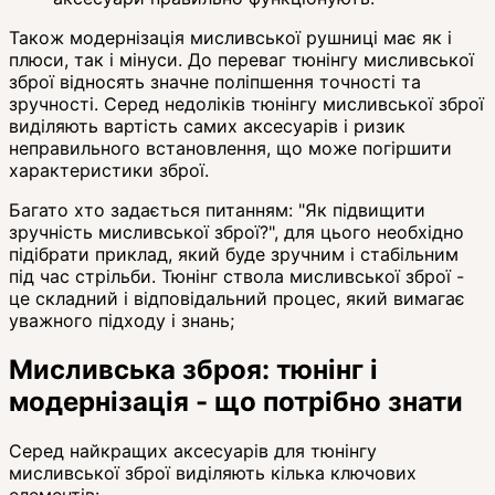
Також модернізація мисливської рушниці має як і
плюси, так і мінуси. До переваг тюнінгу мисливської
зброї відносять значне поліпшення точності та
зручності. Серед недоліків тюнінгу мисливської зброї
виділяють вартість самих аксесуарів і ризик
неправильного встановлення, що може погіршити
характеристики зброї.
Багато хто задається питанням: "Як підвищити
зручність мисливської зброї?", для цього необхідно
підібрати приклад, який буде зручним і стабільним
під час стрільби. Тюнінг ствола мисливської зброї -
це складний і відповідальний процес, який вимагає
уважного підходу і знань;
Мисливська зброя: тюнінг і
модернізація - що потрібно знати
Серед найкращих аксесуарів для тюнінгу
мисливської зброї виділяють кілька ключових
елементів: