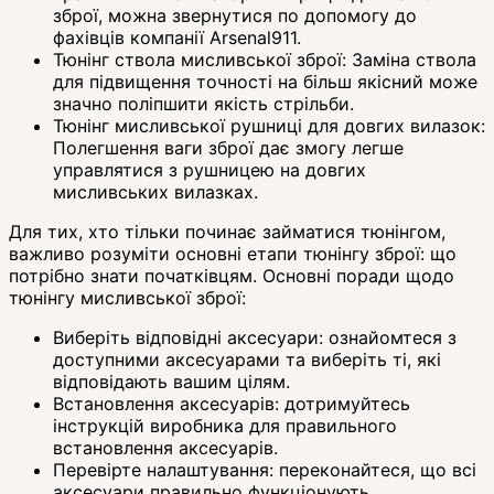
зброї, можна звернутися по допомогу до
фахівців компанії Arsenal911.
Тюнінг ствола мисливської зброї: Заміна ствола
для підвищення точності на більш якісний може
значно поліпшити якість стрільби.
Тюнінг мисливської рушниці для довгих вилазок:
Полегшення ваги зброї дає змогу легше
управлятися з рушницею на довгих
мисливських вилазках.
Для тих, хто тільки починає займатися тюнінгом,
важливо розуміти основні етапи тюнінгу зброї: що
потрібно знати початківцям. Основні поради щодо
тюнінгу мисливської зброї:
Виберіть відповідні аксесуари: ознайомтеся з
доступними аксесуарами та виберіть ті, які
відповідають вашим цілям.
Встановлення аксесуарів: дотримуйтесь
інструкцій виробника для правильного
встановлення аксесуарів.
Перевірте налаштування: переконайтеся, що всі
аксесуари правильно функціонують.