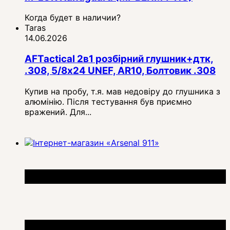
Когда будет в наличии?
Taras
14.06.2026
AFTactical 2в1 розбірний глушник+дтк,
.308, 5/8x24 UNEF, AR10, Болтовик .308
Купив на пробу, т.я. мав недовіру до глушника з
алюмінію. Після тестування був приємно
вражений. Для...