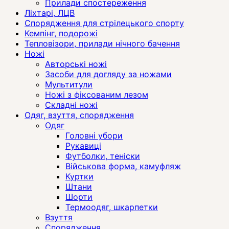
Прилади спостереження
Ліхтарі, ЛЦВ
Спорядження для стрілецького спорту
Кемпінг, подорожі
Тепловізори, прилади нічного бачення
Ножі
Авторські ножі
Засоби для догляду за ножами
Мультитули
Ножі з фіксованим лезом
Складні ножі
Одяг, взуття, спорядження
Одяг
Головні убори
Рукавиці
Футболки, теніски
Військова форма, камуфляж
Куртки
Штани
Шорти
Термоодяг, шкарпетки
Взуття
Спорядження