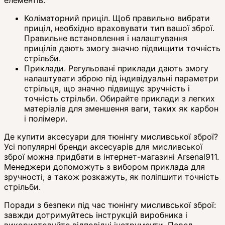
Коліматорний приціл. Щоб правильно вибрати
приціл, необхідно враховувати тип вашої зброї.
Правильне встановлення і налаштування
прицілів дають змогу значно підвищити точність
стрільби.
Приклади. Регульовані приклади дають змогу
налаштувати зброю під індивідуальні параметри
стрільця, що значно підвищує зручність і
точність стрільби. Обирайте приклади з легких
матеріалів для зменшення ваги, таких як карбон
і полімери.
Де купити аксесуари для тюнінгу мисливської зброї?
Усі популярні бренди аксесуарів для мисливської
зброї можна придбати в інтернет-магазині Arsenal911.
Менеджери допоможуть з вибором приклада для
зручності, а також розкажуть, як поліпшити точність
стрільби.
Поради з безпеки під час тюнінгу мисливської зброї:
завжди дотримуйтесь інструкцій виробника і
використовуйте відповідні інструменти. Перед