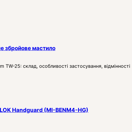
е збройове мастило
TW-25: склад, особливості застосування, відмінності в
 M-LOK Handguard (MI-BENM4-HG)