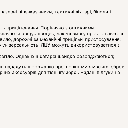
азерні цілевказівники, тактичні ліхтарі, біподи і
сть прицілювання. Порівняно з оптичними і
л значно спрощує процес, даючи змогу просто навести
вило, дорожчі за механічні прицільні пристосування;
ню універсальність. ЛЦУ можуть використовуватися з
світло. Однак їхні батареї швидко розряджаються;
анії нададуть інформацію про тюнінг мисливської зброї:
них аксесуарів для тюнінгу зброї. Надані відгуки на