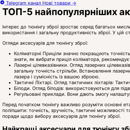
Telegram канал
Нові товари
→
ТОП-5 найпопулярніших акс
Інтерес до тюнінгу зброї зростає серед багатьох мисл
використання і загальну продуктивність зброї. У цій с
Огляди аксесуарів для тюнінгу зброї:
Коліматорні Приціли значно покращують точність 
знати, як вибрати приціл коліматора, рекомендуєт
Лазерні цілевказівники. Огляд лазерних цілевказ
загальну точність стрільби. Встановлення лазерн
лазера і сумісність із вашою зброєю.
Тактичні Ліхтарі. Огляд тактичних ліхтарів: Такт
Біподи. Огляд біподів: використовуються для підв
Регульовані приклади. Вони дають змогу налаштув
Перед початком тюнінгу важливо розуміти основні етап
поліпшити: точність, зручність, тактичні можливості 
поради щодо вибору аксесуарів для тюнінгу зброї.
Найкращі аксесуари для тюнінгу зб