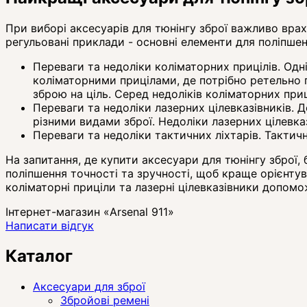
При виборі аксесуарів для тюнінгу зброї важливо врахов
регульовані приклади - основні елементи для поліпшенн
Переваги та недоліки коліматорних прицілів. Одн
коліматорними прицілами, де потрібно ретельно 
зброю на ціль. Серед недоліків коліматорних приц
Переваги та недоліки лазерних цілевказівників. 
різними видами зброї. Недоліки лазерних цілевказ
Переваги та недоліки тактичних ліхтарів. Тактичн
На запитання, де купити аксесуари для тюнінгу зброї, 
поліпшення точності та зручності, щоб краще орієнтува
коліматорні приціли та лазерні цілевказівники допом
Інтернет-магазин «Arsenal 911»
Написати відгук
Каталог
Аксесуари для зброї
Збройові ремені