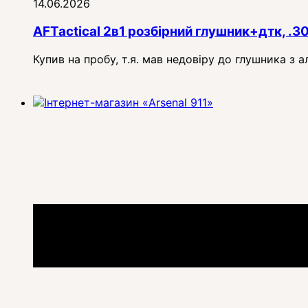
14.06.2026
AFTactical 2в1 розбірний глушник+дтк, .3
Купив на пробу, т.я. мав недовіру до глушника з 