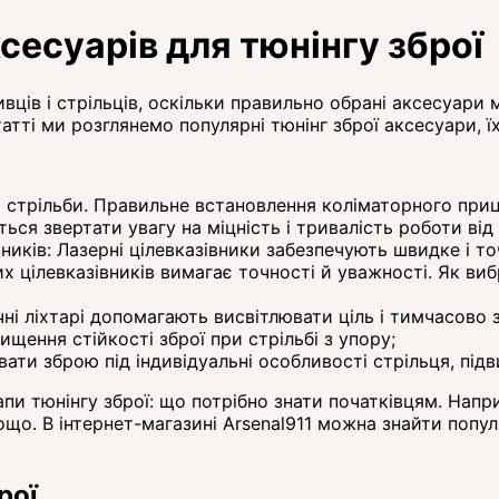
есуарів для тюнінгу зброї
ивців і стрільців, оскільки правильно обрані аксесуари
татті ми розглянемо популярні тюнінг зброї аксесуари, ї
стрільби. Правильне встановлення коліматорного приціл
ься звертати увагу на міцність і тривалість роботи від 
івників: Лазерні цілевказівники забезпечують швидке і 
их цілевказівників вимагає точності й уважності. Як ви
ичні ліхтарі допомагають висвітлювати ціль і тимчасово
ищення стійкості зброї при стрільбі з упору;
ати зброю під індивідуальні особливості стрільця, підв
и тюнінгу зброї: що потрібно знати початківцям. Напри
тощо. В інтернет-магазині Arsenal911 можна знайти попу
рої