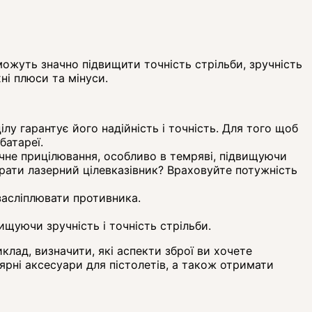
 можуть значно підвищити точність стрільби, зручність
хні плюси та мінуси.
у гарантує його надійність і точність. Для того щоб
батареї.
точне прицілювання, особливо в темряві, підвищуючи
брати лазерний цілевказівник? Враховуйте потужність
 засліплювати противника.
ищуючи зручність і точність стрільби.
клад, визначити, які аспекти зброї ви хочете
лярні аксесуари для пістолетів, а також отримати