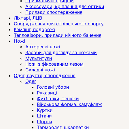
Призматичні приціли
Аксессуари, кріплення для оптики
Прилади спостереження
Ліхтарі, ЛЦВ
Спорядження для стрілецького спорту
Кемпінг, подорожі
Тепловізори, прилади нічного бачення
Ножі
Авторські ножі
Засоби для догляду за ножами
Мультитули
Ножі з фіксованим лезом
Складні ножі
Одяг, взуття, спорядження
Одяг
Головні убори
Рукавиці
Футболки, теніски
Військова форма, камуфляж
Куртки
Штани
Шорти
Термоодяг, шкарпетки