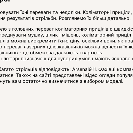
увати їхні переваги та недоліки. Коліматорні приціли, л
я результатів стрільби. Розглянемо їх більш детально.
ією з головних переваг коліматорних прицілів є швидкі
поєднувати мушку, цілик і мішень, коліматорний приці
ілів можна виокремити їхню ціну, оскільки вони, як пра
До переваг лазерних цілевказівників можна віднести їх
івників - це обмежена дальність і вартість.
і ліхтарі призначені для суворих умов і мають яскраве 
багато стрільців відповідають: Arsenal911. Фахівці комп
тися. Також на сайті представлені відео огляди популяр
ожуть вам остаточно визначитися з вибором моделі.