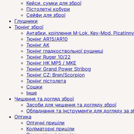
Кейси, сумки для зброї
Пістолетні кобури
Сейфи для зброї
Глушники
Тюнінг зброї
Антабки, кріплення M-Lok, Key-Mod, Picatinny
Тюнінг AR15/AR10
Тюнінг АК
Тюнінг гладкоствольної рушниці
Тюнінг Ruger 10/22
Тюнінг HK MP5 / MKE
Тюнінг Grand Power Stribog
Тюнінг CZ: Bren/Scorpion
Тюнінг пістолета
Сошки
Інше
Чищення та догляд зброї
Засоби для чищення та догляду зброї
Обладнання та інструменти для догляду за 
Оптика
Оптичні приціли
Коліматорні приціли