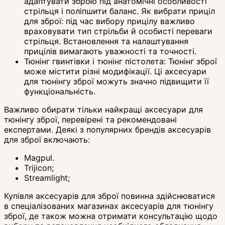
адаптувати зброю під анатомічні особливості
стрільця і поліпшити баланс. Як вибрати приціл
для зброї: під час вибору прицілу важливо
враховувати тип стрільби й особисті переваги
стрільця. Встановлення та налаштування
прицілів вимагають уважності та точності.
Тюнінг гвинтівки і тюнінг пістолета: Тюнінг зброї
може містити різні модифікації. Ці аксесуари
для тюнінгу зброї можуть значно підвищити її
функціональність.
Важливо обирати тільки найкращі аксесуари для
тюнінгу зброї, перевірені та рекомендовані
експертами. Деякі з популярних брендів аксесуарів
для зброї включають:
Magpul.
Trijicon;
Streamlight;
Купівля аксесуарів для зброї повинна здійснюватися
в спеціалізованих магазинах аксесуарів для тюнінгу
зброї, де також можна отримати консультацію щодо