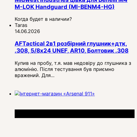
M-LOK Handguard (MI-BENM4-HG)
Когда будет в наличии?
Taras
14.06.2026
AFTactical 2в1 розбірний глушник+дтк,
.308, 5/8x24 UNEF, AR10, Болтовик .308
Купив на пробу, т.я. мав недовіру до глушника з
алюмінію. Після тестування був приємно
вражений. Для...