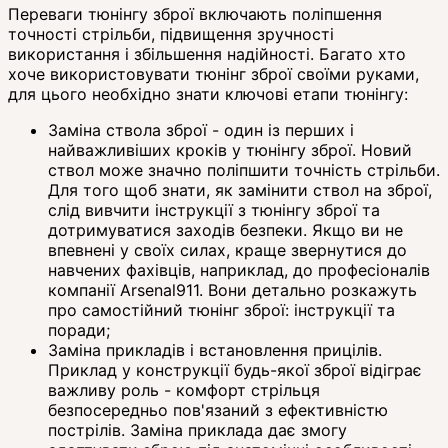
Переваги тюнінгу зброї включають поліпшення
точності стрільби, підвищення зручності
використання і збільшення надійності. Багато хто
хоче використовувати тюнінг зброї своїми руками,
для цього необхідно знати ключові етапи тюнінгу:
Заміна ствола зброї - один із перших і
найважливіших кроків у тюнінгу зброї. Новий
ствол може значно поліпшити точність стрільби.
Для того щоб знати, як замінити ствол на зброї,
слід вивчити інструкції з тюнінгу зброї та
дотримуватися заходів безпеки. Якщо ви не
впевнені у своїх силах, краще звернутися до
навчених фахівців, наприклад, до професіоналів
компанії Arsenal911. Вони детально розкажуть
про самостійний тюнінг зброї: інструкції та
поради;
Заміна прикладів і встановлення прицілів.
Приклад у конструкції будь-якої зброї відіграє
важливу роль - комфорт стрільця
безпосередньо пов'язаний з ефективністю
пострілів. Заміна приклада дає змогу