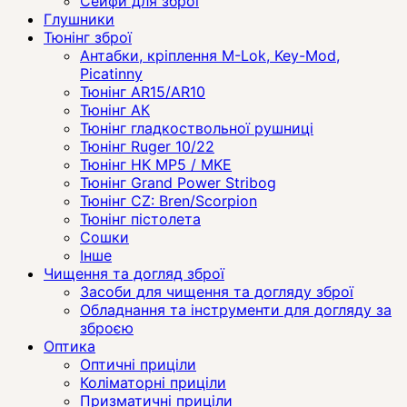
Сейфи для зброї
Глушники
Тюнінг зброї
Антабки, кріплення M-Lok, Key-Mod,
Picatinny
Тюнінг AR15/AR10
Тюнінг АК
Тюнінг гладкоствольної рушниці
Тюнінг Ruger 10/22
Тюнінг HK MP5 / MKE
Тюнінг Grand Power Stribog
Тюнінг CZ: Bren/Scorpion
Тюнінг пістолета
Сошки
Інше
Чищення та догляд зброї
Засоби для чищення та догляду зброї
Обладнання та інструменти для догляду за
зброєю
Оптика
Оптичні приціли
Коліматорні приціли
Призматичні приціли