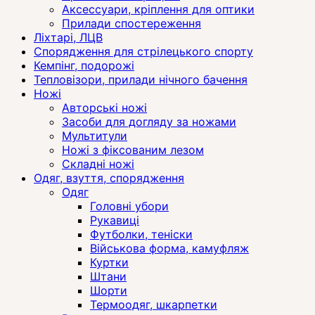
Аксессуари, кріплення для оптики
Прилади спостереження
Ліхтарі, ЛЦВ
Спорядження для стрілецького спорту
Кемпінг, подорожі
Тепловізори, прилади нічного бачення
Ножі
Авторські ножі
Засоби для догляду за ножами
Мультитули
Ножі з фіксованим лезом
Складні ножі
Одяг, взуття, спорядження
Одяг
Головні убори
Рукавиці
Футболки, теніски
Військова форма, камуфляж
Куртки
Штани
Шорти
Термоодяг, шкарпетки