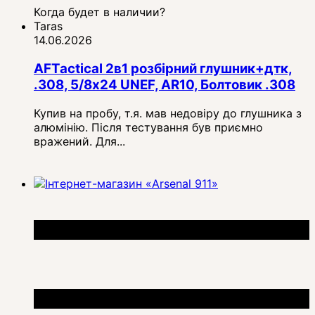
Когда будет в наличии?
Taras
14.06.2026
AFTactical 2в1 розбірний глушник+дтк,
.308, 5/8x24 UNEF, AR10, Болтовик .308
Купив на пробу, т.я. мав недовіру до глушника з
алюмінію. Після тестування був приємно
вражений. Для...