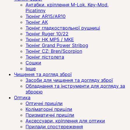
Антабки, кріплення M-Lok, Key-Mod,
Picatinny
Тюнінг AR15/AR10
Тюнінг АК
Тюнінг гладкоствольної рушниці
Тюнінг Ruger 10/22
Тюнінг HK MP5 / MKE
Тюнінг Grand Power Stribog
Тюнінг CZ: Bren/Scorpion
Тюнінг пістолета
Сошки
Інше
Чищення та догляд зброї
Засоби для чищення та догляду зброї
Обладнання та інструменти для догляду за
зброєю
Оптика
Оптичні приціли
Коліматорні приціли
Призматичні приціли
Аксессуари, кріплення для оптики
Прилади спостереження