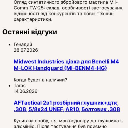
Огляд синтетичного збройового мастила Mil-
Comm TW-25: склад, особливості застосування,
відмінності від конкурентів та повні технічні
характеристики.
Останні відгуки
Генадий
28.07.2026
Midwest Industries цівка для Benelli M4
M-LOK Handguard (MI-BENM4-HG)
Когда будет в наличии?
Taras
14.06.2026
AFTactical 2в1 розбірний глушник+дтк,
.308, 5/8x24 UNEF, AR10, Болтовик .308
Купив на пробу, т.я. мав недовіру до глушника з
алюмінію. Після тестування був приємно