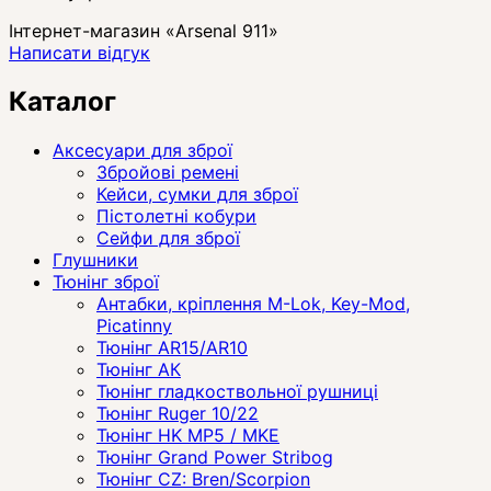
Інтернет-магазин «Arsenal 911»
Написати відгук
Каталог
Аксесуари для зброї
Збройові ремені
Кейси, сумки для зброї
Пістолетні кобури
Сейфи для зброї
Глушники
Тюнінг зброї
Антабки, кріплення M-Lok, Key-Mod,
Picatinny
Тюнінг AR15/AR10
Тюнінг АК
Тюнінг гладкоствольної рушниці
Тюнінг Ruger 10/22
Тюнінг HK MP5 / MKE
Тюнінг Grand Power Stribog
Тюнінг CZ: Bren/Scorpion