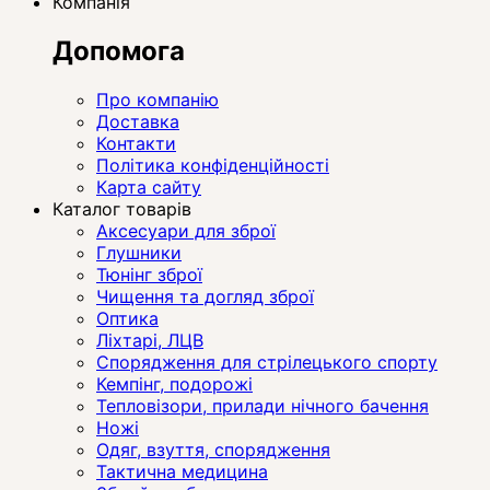
Компанія
Допомога
Про компанію
Доставка
Контакти
Політика конфіденційності
Карта сайту
Каталог товарів
Аксесуари для зброї
Глушники
Тюнінг зброї
Чищення та догляд зброї
Оптика
Ліхтарі, ЛЦВ
Спорядження для стрілецького спорту
Кемпінг, подорожі
Тепловізори, прилади нічного бачення
Ножі
Одяг, взуття, спорядження
Тактична медицина