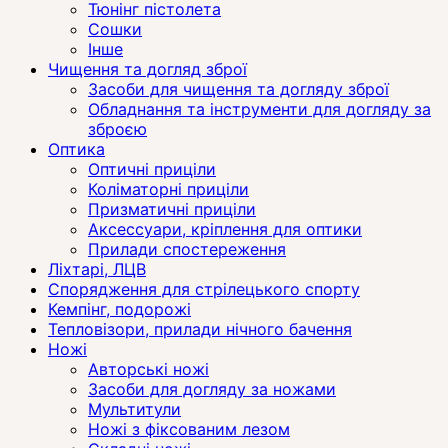
Тюнінг пістолета
Сошки
Інше
Чищення та догляд зброї
Засоби для чищення та догляду зброї
Обладнання та інструменти для догляду за
зброєю
Оптика
Оптичні приціли
Коліматорні приціли
Призматичні приціли
Аксессуари, кріплення для оптики
Прилади спостереження
Ліхтарі, ЛЦВ
Спорядження для стрілецького спорту
Кемпінг, подорожі
Тепловізори, прилади нічного бачення
Ножі
Авторські ножі
Засоби для догляду за ножами
Мультитули
Ножі з фіксованим лезом