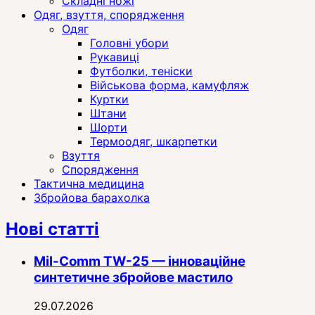
Складні ножі
Одяг, взуття, спорядження
Одяг
Головні убори
Рукавиці
Футболки, теніски
Військова форма, камуфляж
Куртки
Штани
Шорти
Термоодяг, шкарпетки
Взуття
Спорядження
Тактична медицина
Збройова барахолка
Нові статті
Mil-Comm TW-25 — інноваційне
синтетичне збройове мастило
29.07.2026