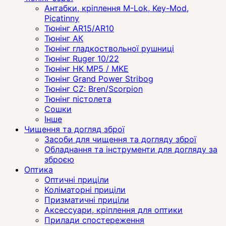
Антабки, кріплення M-Lok, Key-Mod,
Picatinny
Тюнінг AR15/AR10
Тюнінг АК
Тюнінг гладкоствольної рушниці
Тюнінг Ruger 10/22
Тюнінг HK MP5 / MKE
Тюнінг Grand Power Stribog
Тюнінг CZ: Bren/Scorpion
Тюнінг пістолета
Сошки
Інше
Чищення та догляд зброї
Засоби для чищення та догляду зброї
Обладнання та інструменти для догляду за
зброєю
Оптика
Оптичні приціли
Коліматорні приціли
Призматичні приціли
Аксессуари, кріплення для оптики
Прилади спостереження