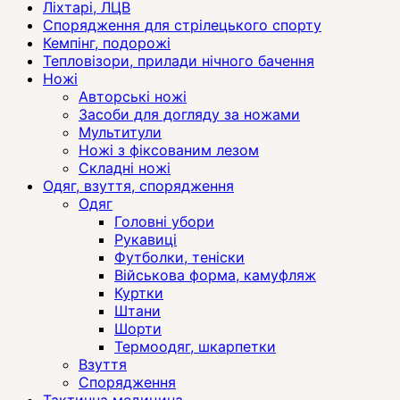
Ліхтарі, ЛЦВ
Спорядження для стрілецького спорту
Кемпінг, подорожі
Тепловізори, прилади нічного бачення
Ножі
Авторські ножі
Засоби для догляду за ножами
Мультитули
Ножі з фіксованим лезом
Складні ножі
Одяг, взуття, спорядження
Одяг
Головні убори
Рукавиці
Футболки, теніски
Військова форма, камуфляж
Куртки
Штани
Шорти
Термоодяг, шкарпетки
Взуття
Спорядження
Тактична медицина