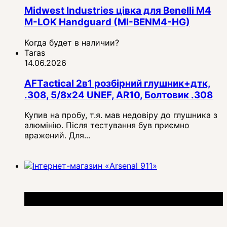
Midwest Industries цівка для Benelli M4
M-LOK Handguard (MI-BENM4-HG)
Когда будет в наличии?
Taras
14.06.2026
AFTactical 2в1 розбірний глушник+дтк,
.308, 5/8x24 UNEF, AR10, Болтовик .308
Купив на пробу, т.я. мав недовіру до глушника з
алюмінію. Після тестування був приємно
вражений. Для...