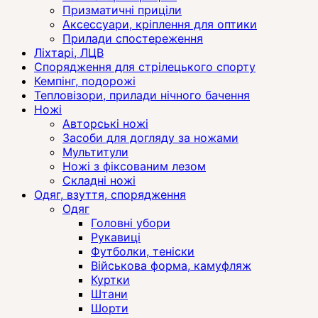
Призматичні приціли
Аксессуари, кріплення для оптики
Прилади спостереження
Ліхтарі, ЛЦВ
Спорядження для стрілецького спорту
Кемпінг, подорожі
Тепловізори, прилади нічного бачення
Ножі
Авторські ножі
Засоби для догляду за ножами
Мультитули
Ножі з фіксованим лезом
Складні ножі
Одяг, взуття, спорядження
Одяг
Головні убори
Рукавиці
Футболки, теніски
Військова форма, камуфляж
Куртки
Штани
Шорти