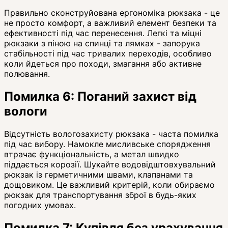
Правильно сконструйована ергономіка рюкзака - це
не просто комфорт, а важливий елемент безпеки та
ефективності під час перенесення. Легкі та міцні
рюкзаки з піною на спинці та лямках - запорука
стабільності під час тривалих переходів, особливо
коли йдеться про походи, змагання або активне
полювання.
Помилка 6: Поганий захист від
вологи
Відсутність вологозахисту рюкзака - часта помилка
під час вибору. Намокле мисливське спорядження
втрачає функціональність, а метал швидко
піддається корозії. Шукайте водовідштовхувальний
рюкзак із герметичними швами, клапанами та
дощовиком. Це важливий критерій, коли обираємо
рюкзак для транспортування зброї в будь-яких
погодних умовах.
Помилка 7: Купівля без урахування