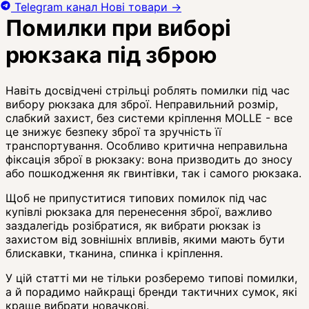
Telegram канал
Нові товари
→
Помилки при виборі
рюкзака під зброю
Навіть досвідчені стрільці роблять помилки під час
вибору рюкзака для зброї. Неправильний розмір,
слабкий захист, без системи кріплення MOLLE - все
це знижує безпеку зброї та зручність її
транспортування. Особливо критична неправильна
фіксація зброї в рюкзаку: вона призводить до зносу
або пошкодження як гвинтівки, так і самого рюкзака.
Щоб не припуститися типових помилок під час
купівлі рюкзака для перенесення зброї, важливо
заздалегідь розібратися, як вибрати рюкзак із
захистом від зовнішніх впливів, якими мають бути
блискавки, тканина, спинка і кріплення.
У цій статті ми не тільки розберемо типові помилки,
а й порадимо найкращі бренди тактичних сумок, які
краще вибрати новачкові.