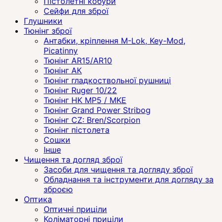
Пістолетні кобури
Сейфи для зброї
Глушники
Тюнінг зброї
Антабки, кріплення M-Lok, Key-Mod,
Picatinny
Тюнінг AR15/AR10
Тюнінг АК
Тюнінг гладкоствольної рушниці
Тюнінг Ruger 10/22
Тюнінг HK MP5 / MKE
Тюнінг Grand Power Stribog
Тюнінг CZ: Bren/Scorpion
Тюнінг пістолета
Сошки
Інше
Чищення та догляд зброї
Засоби для чищення та догляду зброї
Обладнання та інструменти для догляду за
зброєю
Оптика
Оптичні приціли
Коліматорні приціли