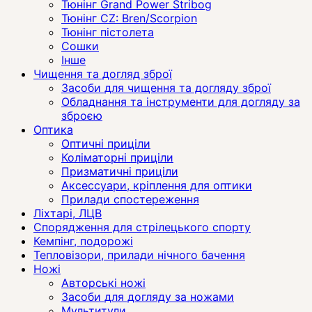
Тюнінг Grand Power Stribog
Тюнінг CZ: Bren/Scorpion
Тюнінг пістолета
Сошки
Інше
Чищення та догляд зброї
Засоби для чищення та догляду зброї
Обладнання та інструменти для догляду за
зброєю
Оптика
Оптичні приціли
Коліматорні приціли
Призматичні приціли
Аксессуари, кріплення для оптики
Прилади спостереження
Ліхтарі, ЛЦВ
Спорядження для стрілецького спорту
Кемпінг, подорожі
Тепловізори, прилади нічного бачення
Ножі
Авторські ножі
Засоби для догляду за ножами
Мультитули