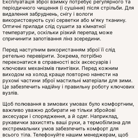
Експлуатація зброї взимку потребує регулярного та
періодичного чищення (і сушіння) після стрільби. Для
видалення забруднень, снігу і вологи
використовують сухі серветки або м'яку тканину.
Оптичні прилади слід сушити за кімнатної
температури, оскільки різкий перепад може
спричинити запотівання лінз зсередини.
Перед наступним використанням зброї її слід
ретельно перевірити. Зокрема, потрібно
переконатися в справності всіх аксесуарів і
ключових механізмів гвинтівки. Перед кожним
виходом на холод краще повторно нанести на
рухомі частини зброї мастильні матеріали для зими.
Це забезпечить надійну і правильну роботу ключових
вузлів.
Щоб полювання в зимових умовах було комфортним,
важливо уважно добирати не тільки збройові
аксесуари і спорядження, а й одяг. Наприклад,
рукавички захистять ваші руки, а термобілизна для
екстремальних умов забезпечить комфорт для
всього тіла. Телефонуйте нашим менеджерам, щоб