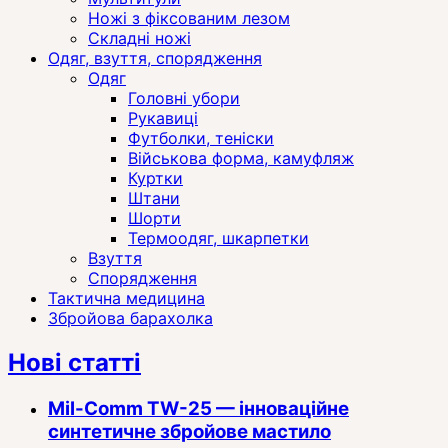
Ножі з фіксованим лезом
Складні ножі
Одяг, взуття, спорядження
Одяг
Головні убори
Рукавиці
Футболки, теніски
Військова форма, камуфляж
Куртки
Штани
Шорти
Термоодяг, шкарпетки
Взуття
Спорядження
Тактична медицина
Збройова барахолка
Нові статті
Mil-Comm TW-25 — інноваційне
синтетичне збройове мастило