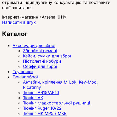
отримати індивідуальну консультацію та поставити
свої запитання.
Інтернет-магазин «Arsenal 911»
Написати відгук
Каталог
Аксесуари для зброї
Збройові ремені
Кейси, сумки для зброї
Пістолетні кобури
Сейфи для зброї
Глушники
Тюнінг зброї
Антабки, кріплення M-Lok, Key-Mod,
Picatinny
Тюнінг AR15/AR10
Тюнінг АК
Тюнінг гладкоствольної рушниці
Тюнінг Ruger 10/22
Тюнінг HK MP5 / MKE