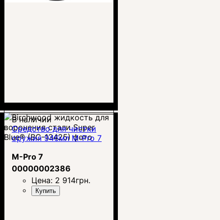
В наличии
Средство для чистки
оружия 946мл M-Pro 7
M-Pro 7
00000002386
Цена:
2 914
грн.
Купить