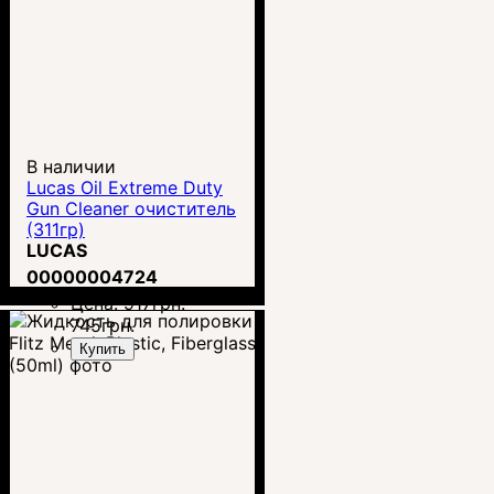
В наличии
Lucas Oil Extreme Duty
Gun Cleaner очиститель
(311гр)
LUCAS
00000004724
Цена:
917
грн.
745
грн.
Купить