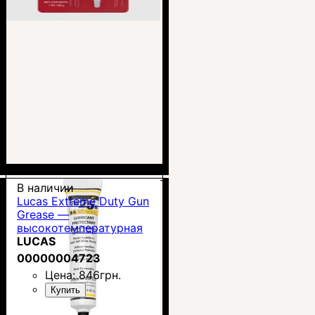
В наличии
Lucas Extreme Duty Gun
Grease —
высокотемпературная
оружейная смазка
LUCAS
00000004723
Цена:
846
грн.
Купить