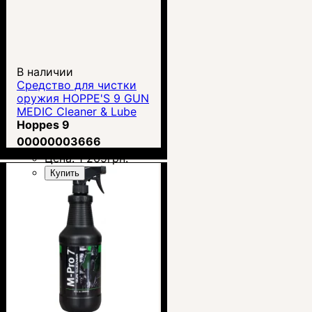
В наличии
Средство для чистки
оружия HOPPE'S 9 GUN
MEDIC Cleaner & Lube
(284g)
Hoppes 9
00000003666
Цена:
1 269
грн.
Купить