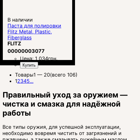
В наличии
Паста для полировки
Flitz Metal, Plastic,
Fiberglass
FLITZ
00000003077
Цена:
1 034
грн.
Купить
Товары
1 —
20
(всего 106)
1
2
3
4
5
...
Правильный уход за оружием —
чистка и смазка для надёжной
работы
Все типы оружия, для успешной эксплуатации,
необходимо вовремя чистить от загрязнений и
ржавчины, а также смазывать ружейным маслом.