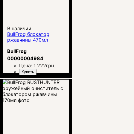
В наличии
BullFrog блокатор
ржавчины 470мл
BullFrog
00000004984
Цена:
1 222
грн.
Купить