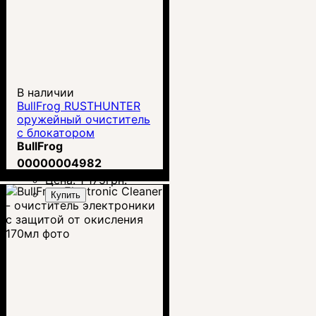
В наличии
BullFrog RUSTHUNTER
оружейный очиститель
с блокатором
ржавчины 170мл
BullFrog
00000004982
Цена:
1 175
грн.
Купить