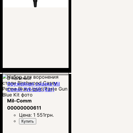
В наличии
Оружейная смазка Mil
Comm TW-25B (43г)
Mil-Comm
00000000611
Цена:
1 551
грн.
Купить