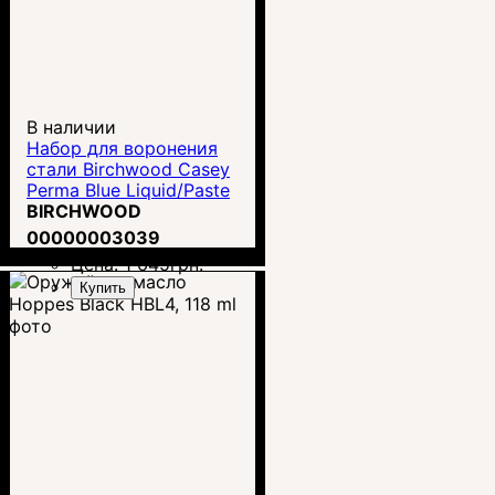
В наличии
Набор для воронения
стали Birchwood Casey
Perma Blue Liquid/Paste
Gun Blue Kit
BIRCHWOOD
00000003039
Цена:
1 645
грн.
Купить