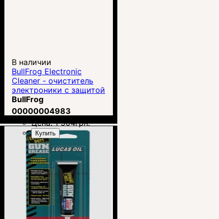
В наличии
BullFrog Electronic
Cleaner - очиститель
электроники с защитой
от окисления 170мл
BullFrog
00000004983
Цена:
1 504
грн.
Купить