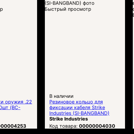
тр
Быстрый просмотр
В наличии
ки оружия .22
Резиновое кольцо для
00шт (BC-
фиксации кабеля Strike
Industries (SI-BANGBAND)
Strike Industries
000004253
00000004030
рн.
Цена:
1 175
грн.