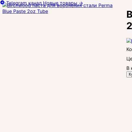
Telegram канал
Новые товары
→
B
2
Це
В 
К