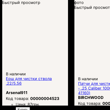
Быстрый просмотр
Быстрый просмо
В наличии
Ерш для чистки ствола
В наличии
.22/5.56
Патчи для чист
- .25 Caliber 10
Arsenal911
41160)
BIRCHWOOD
00000004523
00
Цена:
87
грн.
Цена:
752
г
Купить