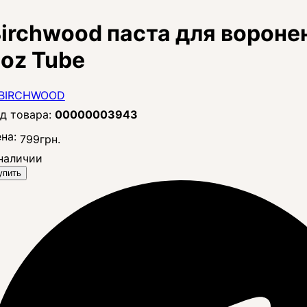
irchwood паста для воронен
oz Tube
00000003943
на:
799
грн.
наличии
упить