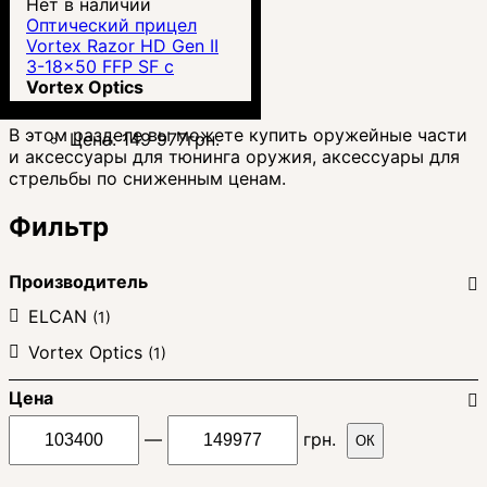
Нет в наличии
Оптический прицел
Vortex Razor HD Gen II
3-18x50 FFP SF с
сеткой EBR-7C MRAD +
Vortex Optics
крепление SPUR (SP-
4002C)
В этом разделе вы можете купить оружейные части
Цена:
149 977
грн.
и аксессуары для тюнинга оружия, аксессуары для
стрельбы по сниженным ценам.
Фильтр
Производитель
ELCAN
(1)
Vortex Optics
(1)
Цена
—
грн.
ОК