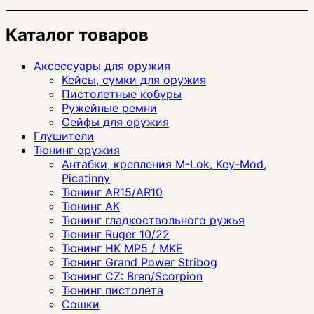
Каталог товаров
Аксессуары для оружия
Кейсы, сумки для оружия
Пистолетные кобуры
Ружейные ремни
Сейфы для оружия
Глушители
Тюнинг оружия
Антабки, крепления M-Lok, Key-Mod,
Picatinny
Тюнинг AR15/AR10
Тюнинг АК
Тюнинг гладкоствольного ружья
Тюнинг Ruger 10/22
Тюнинг HK MP5 / MKE
Тюнинг Grand Power Stribog
Тюнинг CZ: Bren/Scorpion
Тюнинг пистолета
Сошки