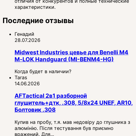
отличия от конкурентов и полные технические
характеристики.
Последние отзывы
Генадий
28.07.2026
Midwest Industries цевье для Benelli M4
M‑LOK Handguard (MI-BENM4-HG)
Когда будет в наличии?
Taras
14.06.2026
AFTactical 2в1 разборной
глушитель+дтк, .308, 5/8x24 UNEF, AR10,
Болтовик .308
Купив на пробу, т.я. мав недовіру до глушника з
алюмінію. Після тестування був приємно
вражений. Для...