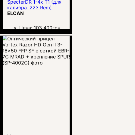
SpecterDR 1-4x T1 (для
калибра .223 Rem)
ELCAN
Цена:
103 400
грн.