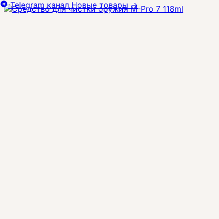
Telegram канал
Новые товары
→