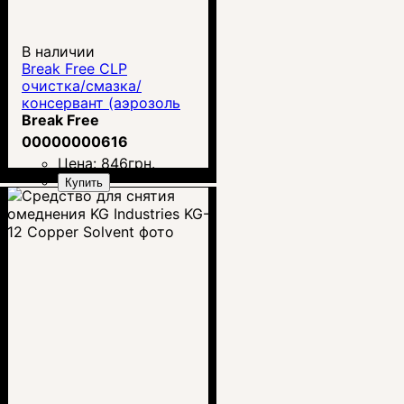
В наличии
Break Free CLP
очистка/смазка/
консервант (аэрозоль
113 г)
Break Free
00000000616
Цена:
846
грн.
Купить