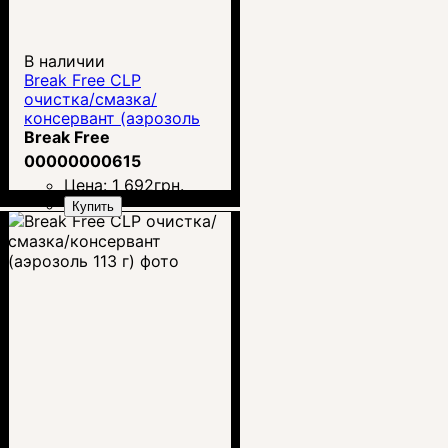
В наличии
Break Free CLP
очистка/смазка/
консервант (аэрозоль
340 г)
Break Free
00000000615
Цена:
1 692
грн.
Купить