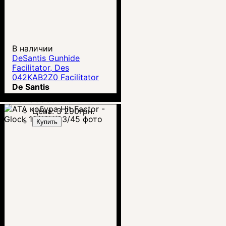
В наличии
DeSantis Gunhide
Facilitator, Des
042KAB2Z0 Facilitator
Rt Kydex - кобура для
De Santis
Glck 19, 19 GEN5, 19X,
00000003783
23, 32, 45
Цена:
3 290
грн.
Купить