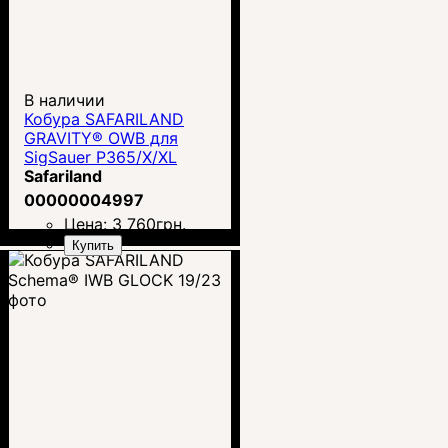
В наличии
Кобура SAFARILAND
GRAVITY® OWB для
SigSauer P365/X/XL
Safariland
00000004997
Цена:
3 760
грн.
Купить