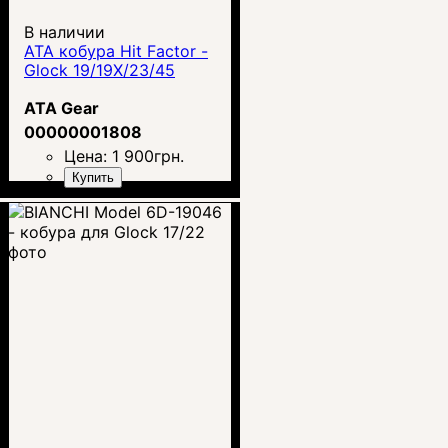
В наличии
ATA кобура Hit Factor -
Glock 19/19X/23/45
ATA Gear
00000001808
Цена:
1 900
грн.
Купить