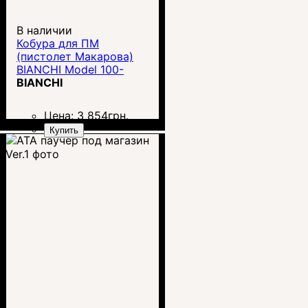
В наличии
Кобура для ПМ
(пистолет Макарова)
BIANCHI Model 100-
19230
BIANCHI
Цена:
3 854
грн.
Купить