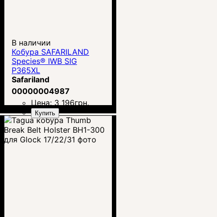
В наличии
Кобура SAFARILAND
Species® IWB SIG
P365XL
Safariland
00000004987
Цена:
3 196
грн.
Купить