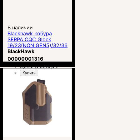
В наличии
Blackhawk кобура
SERPA CQC Glock
19/23(NON GEN5)/32/36
& CZ P10C & ZEV0Z9C
BlackHawk
RIGHT
00000001316
Цена:
3 525
грн.
Купить