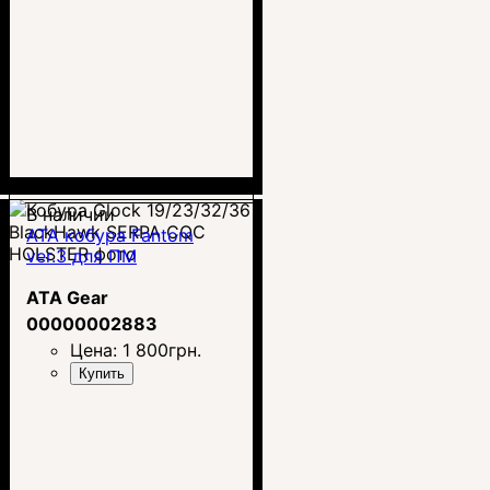
В наличии
ATA кобура Fantom
ver.3 для ПМ
ATA Gear
00000002883
Цена:
1 800
грн.
Купить