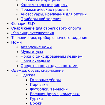
Коллиматорные прицелы
Призматические прицелы
Аксессуары, крепления для оптики
Приборы наблюдения
Фонари, ЛЦУ
Снаряжение для стрелкового спорта
Кемпинг, путешествия
Тепловизоры, приборы ночного видения
Ножи
Авторские ножи
Мультитулы
Ножи с фиксированным лезвием
Ножи складные
Средства по уходу за ножами
Одежда, обувь, снаряжение
Одежда
Головные уборы
Перчатки
Футболки, тенниски
Военная форма, камуфляж
Куртки
Брюки