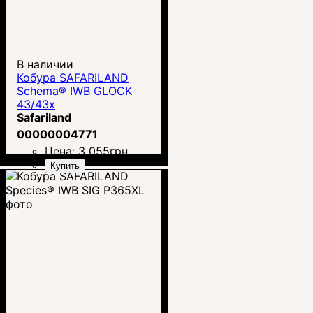
В наличии
Кобура SAFARILAND
Schema® IWB GLOCK
43/43x
Safariland
00000004771
Цена:
3 055
грн.
Купить