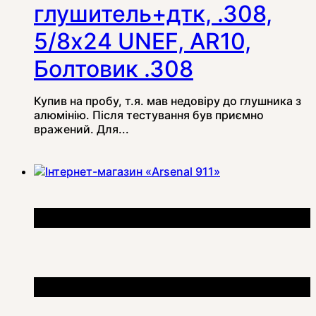
глушитель+дтк, .308,
5/8x24 UNEF, AR10,
Болтовик .308
Купив на пробу, т.я. мав недовіру до глушника з
алюмінію. Після тестування був приємно
вражений. Для...