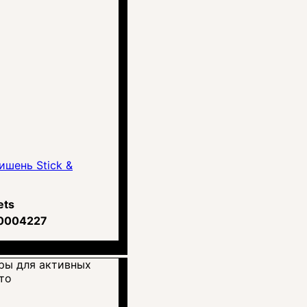
шень Stick &
ets
0004227