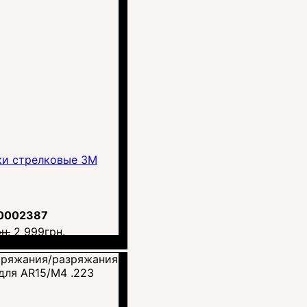
ки стрелковые 3M
0002387
н.
2 999
грн.