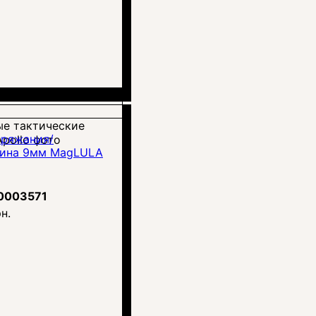
аряжания/
зина 9мм MagLULA
0003571
н.