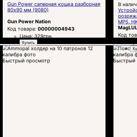
Gun Power саперная кошка разборная
В нали
80х90 мм (9080)
Устрой
розряж
Gun Power Nation
MP5, H
MagLU
00000004943
Цена:
329
грн.
Це
Купить
Ку
Быстрый просмотр
Быстрый 