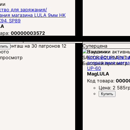
чии
ство для заряжания/
ания магазина LULA 9мм HK
K94, SP89
LA
00000003572
на:
2 256
грн.
Суперцена
пить
В наличии
Устройство для з
просмотр
розряжания мага
Быстрый просмотр
UP-60
MagLULA
0000
Цена:
2 585
гр
Купить