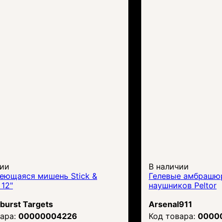
чии
В наличии
еющаяся мишень Stick &
Гелевые амбрашю
 12"
наушников Peltor
rburst Targets
Arsenal911
00000004226
0000