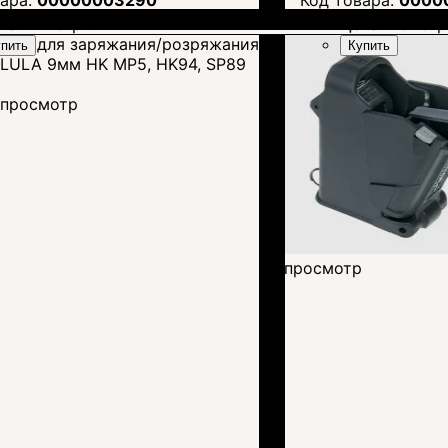
на:
2 115
грн.
Цена:
1 645
гр
пить
Купить
просмотр
просмотр