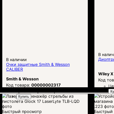
В нали
Диоптри
В наличии
Очки защитные Smith & Wesson
CALIBER
Wiley X
Smith & Wesson
00000002317
Це
Цена:
874
грн.
658
грн.
Ку
Купить
Быстрый просмотр
Быстрый 