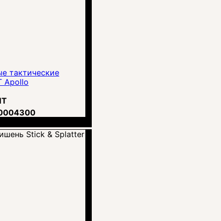
е тактические
 Apollo
NT
0004300
н.