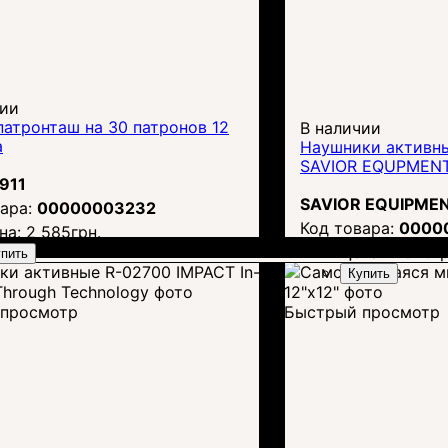
чии
патронташ на 30 патронов 12
В наличии
а
Наушники активны
SAVIOR EQUPMENT
911
SAVIOR EQUIPME
00000003232
0000
на:
2 585
грн.
Цена:
2 820
гр
пить
Купить
просмотр
Быстрый просмотр