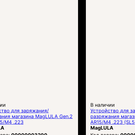
чии
В наличии
ство для заряжания/
Устройство для з
ания магазина MagLULA Gen.2
разряжания магаз
5/M4 .223
AR15/M4 .223 (SL5
LA
MagLULA
00000003290
0000