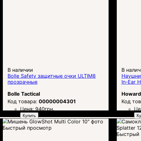
В наличии
В нали
Bolle Safety защитные очки ULTIM8
Наушни
прозрачные
In-Ear 
Bolle Tactical
Howard 
00000004301
Цена:
940
грн.
Це
Купить
Ку
Быстрый просмотр
Быстрый 