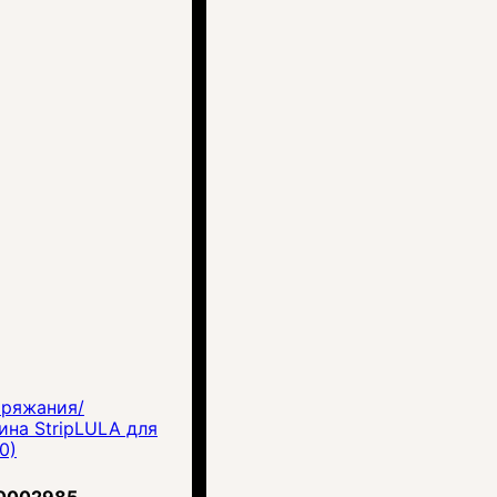
аряжания/
ина StripLULA для
0)
0002985