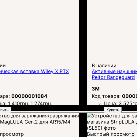
чии
В наличии
ческая вставка Wiley X PTX
Активные наушни
Peltor Rangeguard
3M
00000001084
0000
на:
1 410
грн.
1 274
грн.
Цена:
3 525
гр
пить
Купить
просмотр
Быстрый просмотр