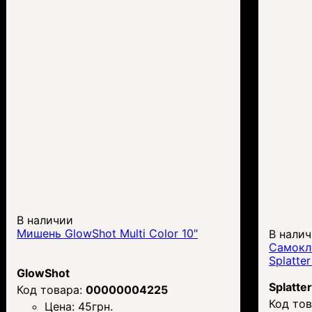
В наличии
Мишень GlowShot Multi Color 10"
В нали
Самокл
Splatter
GlowShot
Splatte
00000004225
Цена:
45
грн.