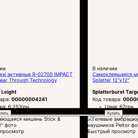
чии
В наличии
ки активные R-02700 IMPACT
Самоклеящаяся ми
Hear Through Technology
Splatter 12"х12"
Leight
Splatterburst Targ
00000004241
0000
на:
6 251
грн.
Цена:
67
грн.
пить
Купить
просмотр
Быстрый просмотр