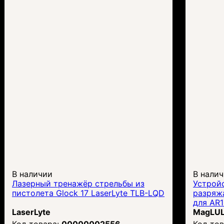
В наличии
В нали
Лазерный тренажёр стрельбы из
Устрой
пистолета Glock 17 LaserLyte TLB-LQD
разряж
для AR1
LaserLyte
MagLU
00000002556