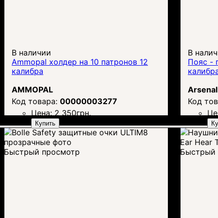
В наличии
В нали
Ammopal холдер на 10 патронов 12
Пояс - 
калибра
калибр
AMMOPAL
Arsenal
00000003277
Цена:
2 350
грн.
Це
Купить
Ку
Быстрый просмотр
Быстрый 