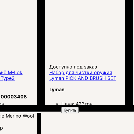
Доступно под заказ
вьё M-Lok
Набор для чистки оружия
 Type2
Lyman PICK AND BRUSH SET
Lyman
000003408
рн.
Цена:
423
грн.
Купить
тр