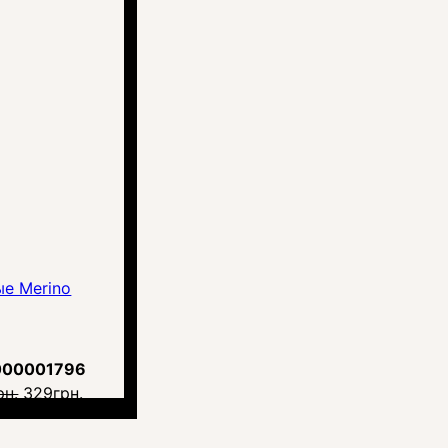
е Merino
000001796
рн.
329
грн.