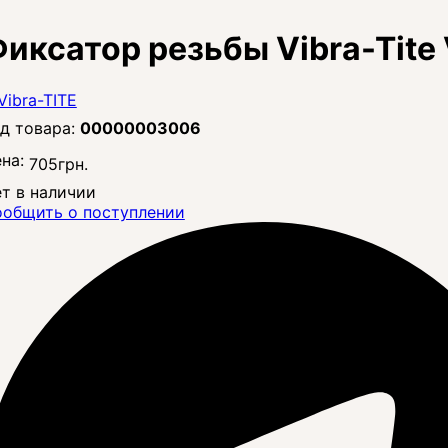
иксатор резьбы Vibra-Tite
00000003006
на:
705
грн.
т в наличии
общить о поступлении