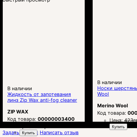
В наличии
Носки шерстяны
В наличии
Wool
Жидкость от запотевания
линз Zip Wax anti-fog cleaner
Merino Wool
ZIP WAX
00
00000003400
Цена:
423
г
Цена:
517
грн.
Купить
Задать вопрос
Написать отзыв
Купить