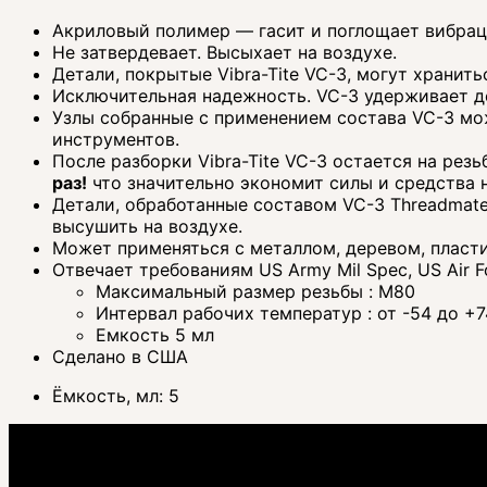
Акриловый полимер — гасит и поглощает вибра
Не затвердевает. Высыхает на воздухе.
Детали, покрытые Vibra-Tite VC-3, могут хранит
Исключительная надежность. VC-3 удерживает де
Узлы собранные с применением состава VC-3 мо
инструментов.
После разборки Vibra-Tite VC-3 остается на рез
раз!
что значительно экономит силы и средства н
Детали, обработанные составом VC-3 Threadmate
высушить на воздухе.
Может применяться с металлом, деревом, пласт
Отвечает требованиям US Army Mil Spec, US Air F
Максимальный размер резьбы : M80
Интервал рабочих температур : от -54 до +7
Емкость 5 мл
Сделано в США
Ёмкость, мл:
5