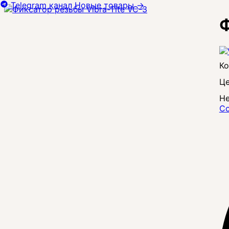
Telegram канал
Новые товары
→
Ф
Це
Не
Со