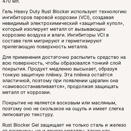
470 мл.
Гель Heavy Duty Rust Blocker использует технологию
ингибиторов паровой коррозии (VCI), создавая
невидимый электрохимический «защитный купол»,
который изолирует металл от вызывающих
коррозию воздуха и влаги. Ингибиторы VCI в
составе геля мигрируют и герметизируют
прилегающую поверхность металла.
Для применения достаточно распылить средство на
всю поверхность, чтобы образовался тонкий слой
покрытия. Продукт медленно высыхает, образуя
тонкую защитную плёнку. Эта плёнка остаётся
эластичной, поэтому при появлении царапин она
«самовосстанавливается», продолжая защищать
металл от коррозии.
Покрытие не является восковым или масляным,
поэтому оно не скользкое на ощупь и имеет слегка
липковатую текстуру.
Rust Blocker Gel защищает не только сталь и железо
от ржавчины, но и другие металлы, такие как