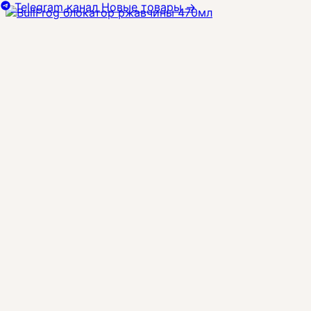
Telegram канал
Новые товары
→