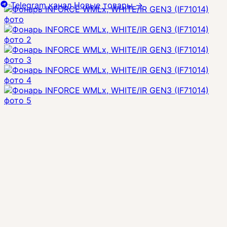
Telegram канал
Новые товары
→