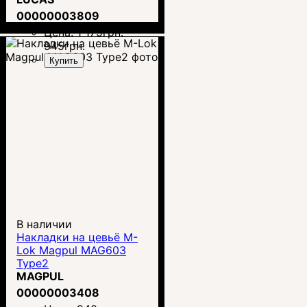
00000003809
Цена:
1 175
грн.
945
грн.
Купить
В наличии
Накладки на цевьё M-
Lok Magpul MAG603
Type2
MAGPUL
00000003408