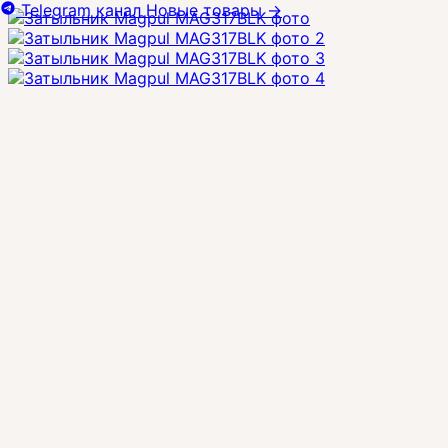
Telegram канал
Новые товары
→