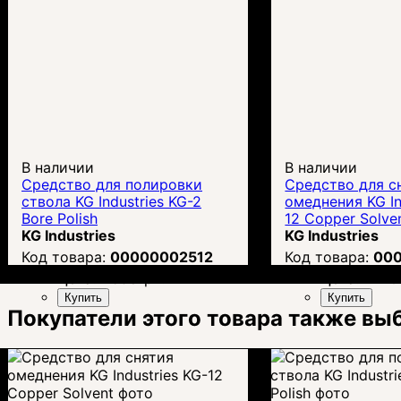
В наличии
В наличии
Средство для полировки
Средство для с
ствола KG Industries KG-2
омеднения KG In
Bore Polish
12 Copper Solve
KG Industries
KG Industries
00000002512
00
Цена:
1 598
грн.
Цена:
1 410
Купить
Купить
Покупатели этого товара также вы