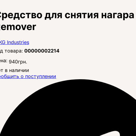
редство для снятия нагара 
Remover
00000002214
на:
940
грн.
т в наличии
общить о поступлении