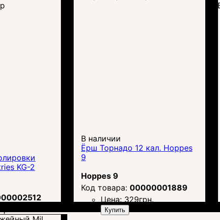
тр
В наличии
Ёрш Торнадо 12 кал. Hoppes
9
олировки
ries KG-2
Hoppes 9
00000001889
000002512
Цена:
329
грн.
8
грн.
Купить