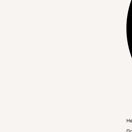
Не
По