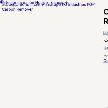
Telegram канал
Новые товары
→
С
Це
Не
Со