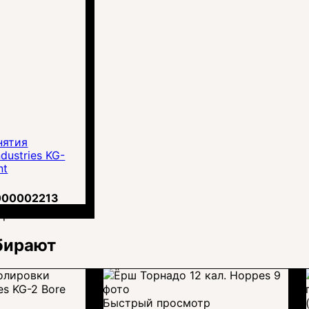
нятия
dustries KG-
nt
000002213
грн.
бирают
Быстрый просмотр