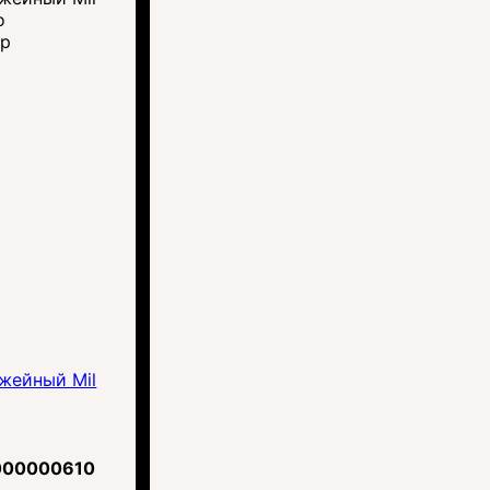
тр
жейный Mil
000000610