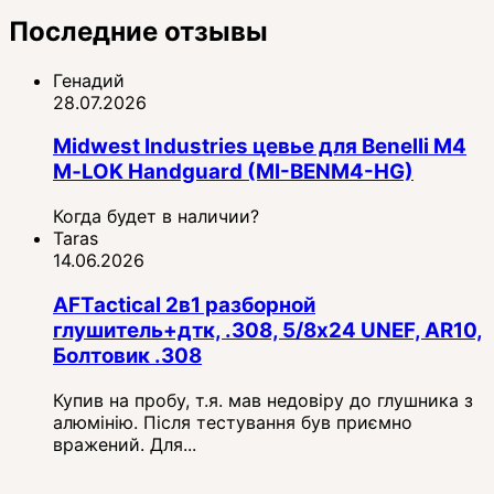
Последние отзывы
Генадий
28.07.2026
Midwest Industries цевье для Benelli M4
M‑LOK Handguard (MI-BENM4-HG)
Когда будет в наличии?
Taras
14.06.2026
AFTactical 2в1 разборной
глушитель+дтк, .308, 5/8x24 UNEF, AR10,
Болтовик .308
Купив на пробу, т.я. мав недовіру до глушника з
алюмінію. Після тестування був приємно
вражений. Для...