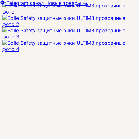
Telegram канал
Новые товары
→