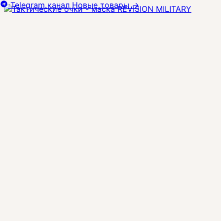
Telegram канал
Новые товары
→