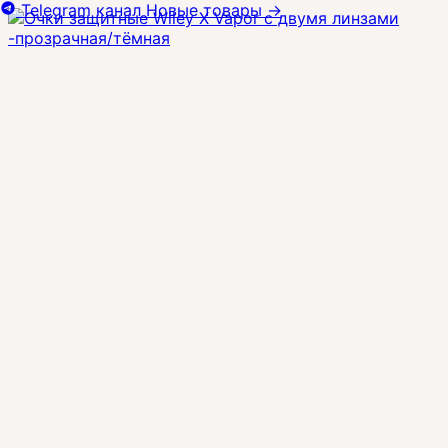
Telegram канал
Новые товары
→