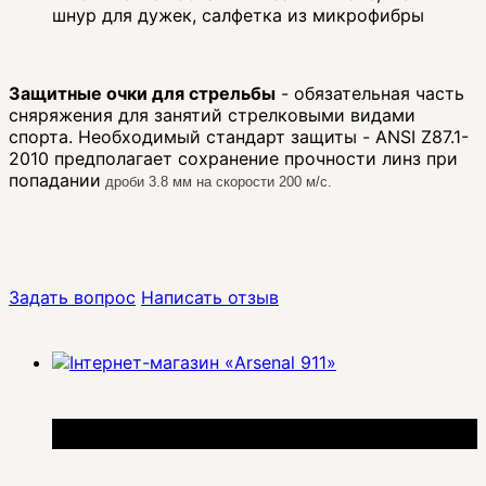
шнур для дужек, салфетка из микрофибры
Защитные очки для стрельбы
- обязательная часть
сняряжения для занятий стрелковыми видами
спорта. Необходимый стандарт защиты - ANSI Z87.1-
2010 предполагает сохранение прочности линз при
попадании
дроби 3.8 мм на скорости 200 м/с.
Подробнее:
https://arsenal911.com.ua/p1141-
ochki_takticheskie_zashchitnie_wiley_x_guard_komplekt_s_dvumya_stekl
Задать вопрос
Написать отзыв