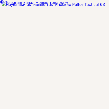
Telegram канал
Новые товары
→