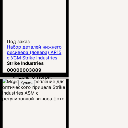
Под заказ
Набор деталей нижнего
ресивера (ловера) AR15
c УСМ Strike Industries
SI-AR-E-LRPTH
Strike Industries
00000003889
Цена:
6 110
грн.
Купить