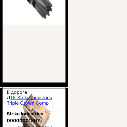
В дороге
ДТК Strike Industries
Triple Crown Comp
Strike Industries
00000001897