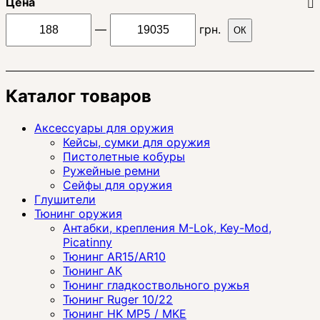
Цена
—
грн.
ОК
Каталог товаров
Аксессуары для оружия
Кейсы, сумки для оружия
Пистолетные кобуры
Ружейные ремни
Сейфы для оружия
Глушители
Тюнинг оружия
Антабки, крепления M-Lok, Key-Mod,
Picatinny
Тюнинг AR15/AR10
Тюнинг АК
Тюнинг гладкоствольного ружья
Тюнинг Ruger 10/22
Тюнинг HK MP5 / MKE