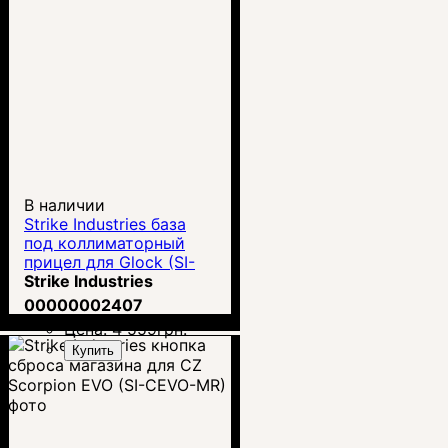
В наличии
Strike Industries база
под коллиматорный
прицел для Glock (SI-
GLOCK-GUM-V2)
Strike Industries
00000002407
Цена:
4 559
грн.
Купить