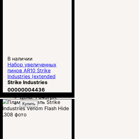
В наличии
Набор увеличенных
пинов AR10 Strike
Industries (extended
pivot takedown pins) SI-
Strike Industries
AR10-EPTP-BK
00000004436
Цена:
1 645
грн.
Купить