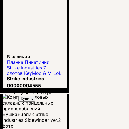
В наличии
Планка Пикатинни
Strike Industries 7
слотов KeyMod & M-Lok
(SI-LINK-RS-7-QD)
Strike Industries
00000004555
Цена:
2 287
грн.
Купить