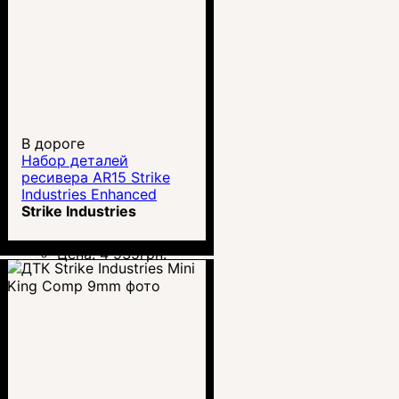
В дороге
Набор деталей
ресивера AR15 Strike
Industries Enhanced
Lower Reciever Parts
Strike Industries
Цена:
4 935
грн.