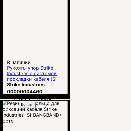
В наличии
Рукоять-упор Strike
Industries с системой
прокладки кабеля (SI-
AR-HSFG)
Strike Industries
00000004460
Цена:
1 269
грн.
Купить