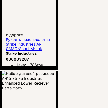
В дороге
Рукоять переноса огня
Strike Industries AR-
CMAG-Short M-Lok
Strike Industries
000003287
Цена:
1 786
грн.