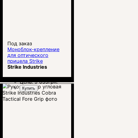
Под заказ
Моноблок-крепление
для оптического
прицела Strike
Industries ASM с
Strike Industries
регулировкой выноса
Цена:
9 635
грн.
Купить