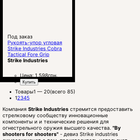
Под заказ
Рукоять-упор угловая
Strike Industries Cobra
Tactical Fore Grip
Strike Industries
Цена:
1 598
грн.
Купить
Товары
1 —
20
(всего 85)
1
2
3
4
5
Компания
Strike Industries
стремится предоставить
стрелковому сообществу инновационные
компоненты и и технические решения для
огнестрельного оружия высшего качества.
"By
shooters for shooters"
- девиз Strike industries