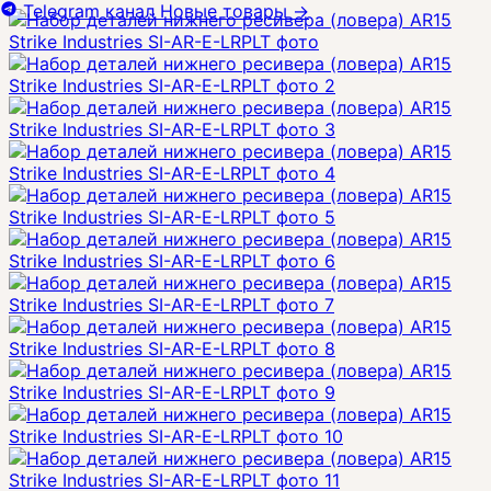
Telegram канал
Новые товары
→