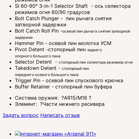
SI 60-90° 3-in-1 Selector Shaft - ось селектора
режимов огня 60/90 градусов
Bolt Catch Plunger - пин рычага снятия
затворной задержки
Bolt Catch Roll Pin -
осевой пин рычага снятия затворной
задержки
Hammer Pin - осевой пин молотка УСМ
Pivot Detent -стопорный пин
заднего
опорного
большого пина
Selector Detent -
стопорный пин селектора режимов огня
Takedown Detent -
стопорный пин
переднего
осевого
большого пина
Trigger Pin - осевой пин спускового крючка
Buffer Retainer - стопорный пин буфера
Система оружия:
?
AR15/M16
?
Элемент:
?
Части нижнего ресивера
Задать вопрос
Написать отзыв