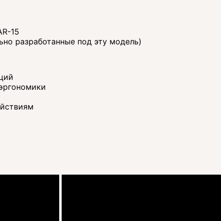
AR-15
ьно разработанные под эту модель)​
ций
 эргономики
йствиям​