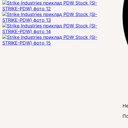
Не
По