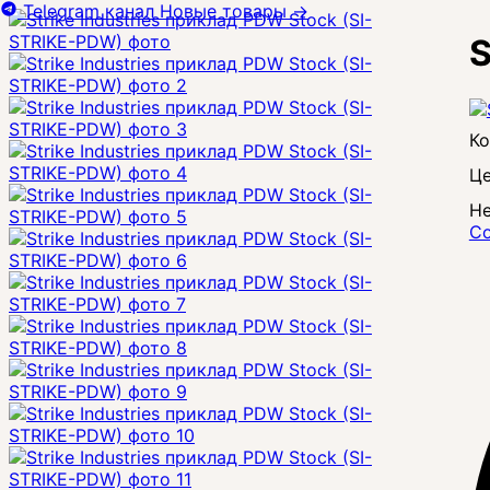
Telegram канал
Новые товары
→
S
Це
Не
Со