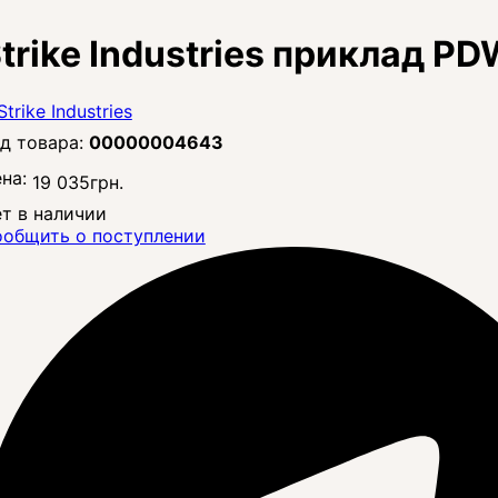
trike Industries приклад P
00000004643
на:
19 035
грн.
т в наличии
общить о поступлении