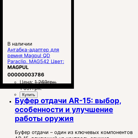
В наличии
Антабка-адаптер для
ремня Magpul QD
Paraclip. MAG542 Цвет:
черный
MAGPUL
00000003786
Цена:
1 269
грн.
1 097
грн.
Купить
Буфер отдачи AR-15: выбор,
особенности и улучшение
работы оружия
Буфер отдачи – один из ключевых компонентов