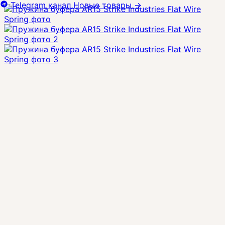
Telegram канал
Новые товары
→