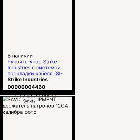
В наличии
Рукоять-упор Strike
Industries с системой
прокладки кабеля (SI-
AR-HSFG)
Strike Industries
00000004460
Цена:
1 269
грн.
Купить