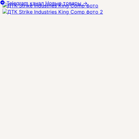
Telegram канал
Новые товары
→