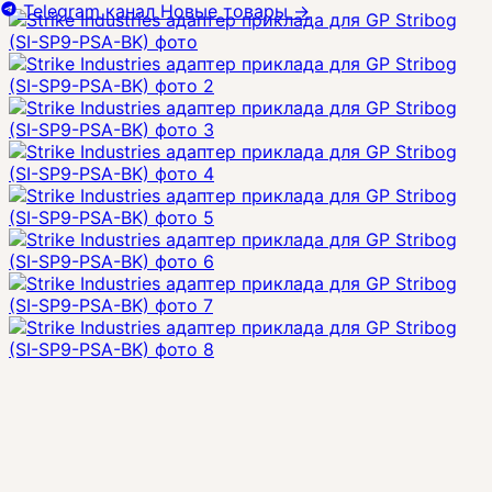
Telegram канал
Новые товары
→