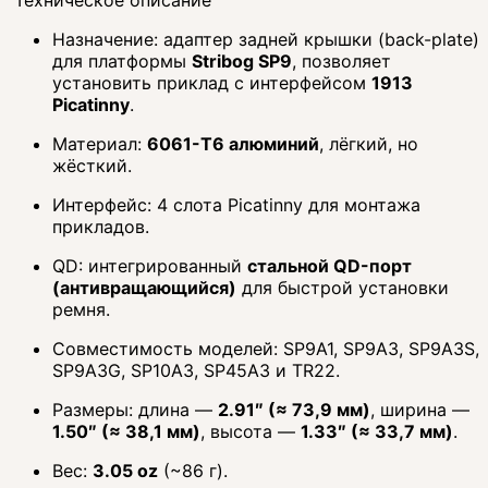
Назначение: адаптер задней крышки (back-plate)
для платформы
Stribog SP9
, позволяет
установить приклад с интерфейсом
1913
Picatinny
.
Материал:
6061-T6 алюминий
, лёгкий, но
жёсткий.
Интерфейс: 4 слота Picatinny для монтажа
прикладов.
QD: интегрированный
стальной QD-порт
(антивращающийся)
для быстрой установки
ремня.
Совместимость моделей: SP9A1, SP9A3, SP9A3S,
SP9A3G, SP10A3, SP45A3 и TR22.
Размеры: длина —
2.91″ (≈ 73,9 мм)
, ширина —
1.50″ (≈ 38,1 мм)
, высота —
1.33″ (≈ 33,7 мм)
.
Вес:
3.05 oz
(~86 г).