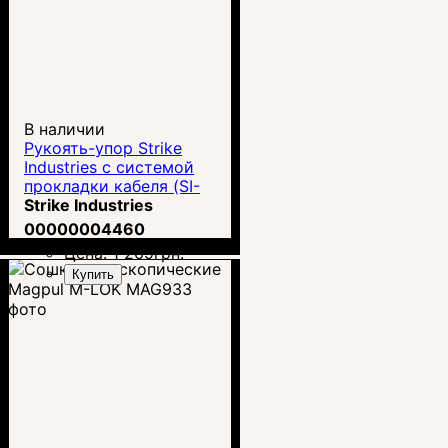
В наличии
Рукоять-упор Strike
Industries с системой
прокладки кабеля (SI-
AR-HSFG)
Strike Industries
00000004460
Цена:
1 269
грн.
Купить