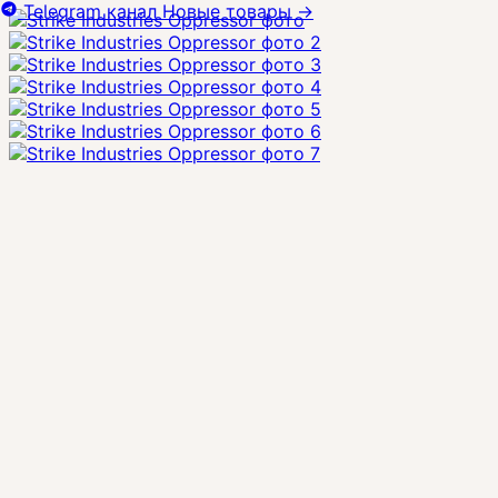
Telegram канал
Новые товары
→