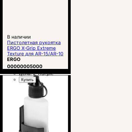
В наличии
Пистолетная рукоятка
ERGO X-Grip Extreme
Texture для AR-15/AR-10
(4007)
ERGO
00000005000
Цена:
2 115
грн.
Купить