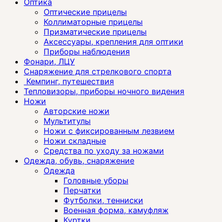
Оптика
Оптические прицелы
Коллиматорные прицелы
Призматические прицелы
Аксессуары, крепления для оптики
Приборы наблюдения
Фонари, ЛЦУ
Снаряжение для стрелкового спорта
Кемпинг, путешествия
Тепловизоры, приборы ночного видения
Ножи
Авторские ножи
Мультитулы
Ножи с фиксированным лезвием
Ножи складные
Средства по уходу за ножами
Одежда, обувь, снаряжение
Одежда
Головные уборы
Перчатки
Футболки, тенниски
Военная форма, камуфляж
Куртки