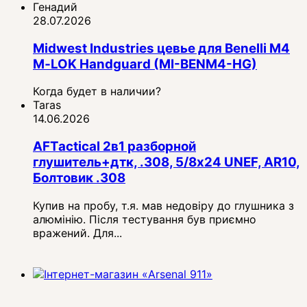
Генадий
28.07.2026
Midwest Industries цевье для Benelli M4
M‑LOK Handguard (MI-BENM4-HG)
Когда будет в наличии?
Taras
14.06.2026
AFTactical 2в1 разборной
глушитель+дтк, .308, 5/8x24 UNEF, AR10,
Болтовик .308
Купив на пробу, т.я. мав недовіру до глушника з
алюмінію. Після тестування був приємно
вражений. Для...