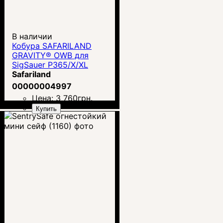
В наличии
Кобура SAFARILAND
GRAVITY® OWB для
SigSauer P365/X/XL
Safariland
00000004997
Цена:
3 760
грн.
Купить