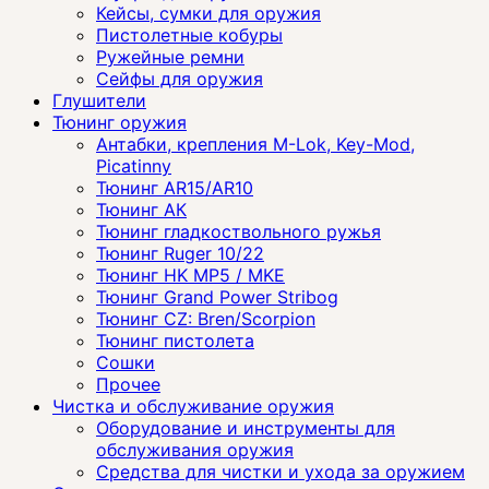
Кейсы, сумки для оружия
Пистолетные кобуры
Ружейные ремни
Сейфы для оружия
Глушители
Тюнинг оружия
Антабки, крепления M-Lok, Key-Mod,
Picatinny
Тюнинг AR15/AR10
Тюнинг АК
Тюнинг гладкоствольного ружья
Тюнинг Ruger 10/22
Тюнинг HK MP5 / MKE
Тюнинг Grand Power Stribog
Тюнинг CZ: Bren/Scorpion
Тюнинг пистолета
Сошки
Прочее
Чистка и обслуживание оружия
Оборудование и инструменты для
обслуживания оружия
Средства для чистки и ухода за оружием