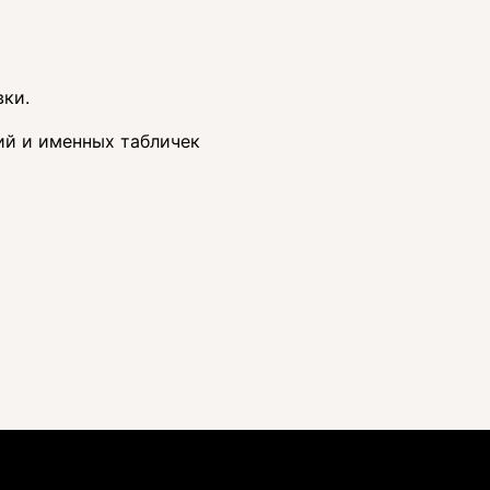
вки.
ний и именных табличек