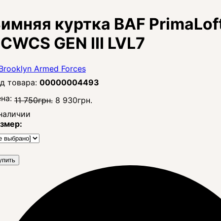
имняя куртка BAF PrimaLof
CWCS GEN III LVL7
00000004493
на:
11 750
грн.
8 930
грн.
наличии
змер:
упить