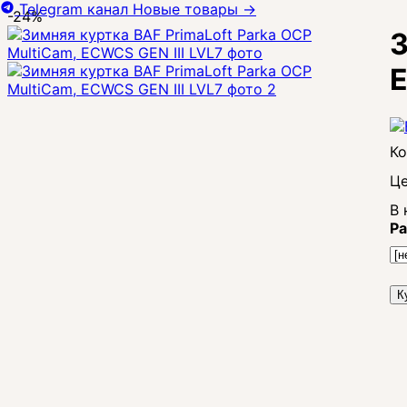
Telegram канал
Новые товары
→
-24%
З
E
Це
В 
Ра
К