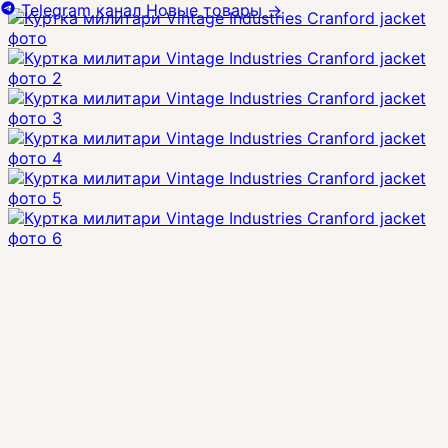
Telegram канал
Новые товары
→