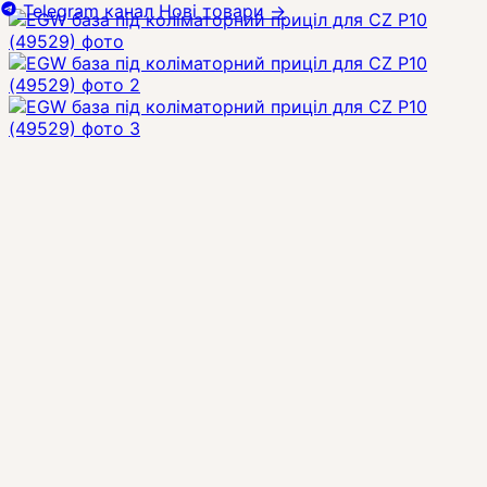
Telegram канал
Нові товари
→