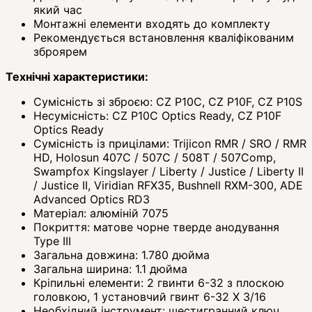
який час
Монтажні елементи входять до комплекту
Рекомендується встановлення кваліфікованим
зброярем
Технічні характеристики:
Сумісність зі зброєю: CZ P10C, CZ P10F, CZ P10S
Несумісність: CZ P10C Optics Ready, CZ P10F
Optics Ready
Сумісність із прицілами: Trijicon RMR / SRO / RMR
HD, Holosun 407C / 507C / 508T / 507Comp,
Swampfox Kingslayer / Liberty / Justice / Liberty II
/ Justice II, Viridian RFX35, Bushnell RXM-300, ADE
Advanced Optics RD3
Матеріал: алюміній 7075
Покриття: матове чорне тверде анодування
Type III
Загальна довжина: 1.780 дюйма
Загальна ширина: 1.1 дюйма
Кріпильні елементи: 2 гвинти 6-32 з плоскою
головкою, 1 установчий гвинт 6-32 X 3/16
Необхідний інструмент: шестигранний ключ