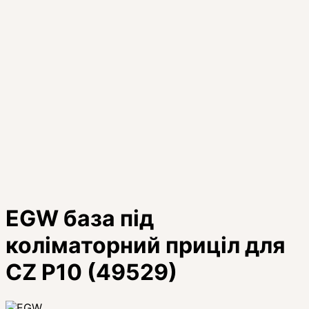
EGW база під
коліматорний приціл для
CZ P10 (49529)