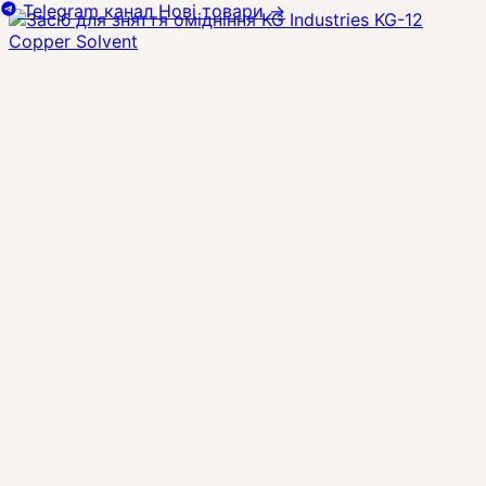
Telegram канал
Нові товари
→