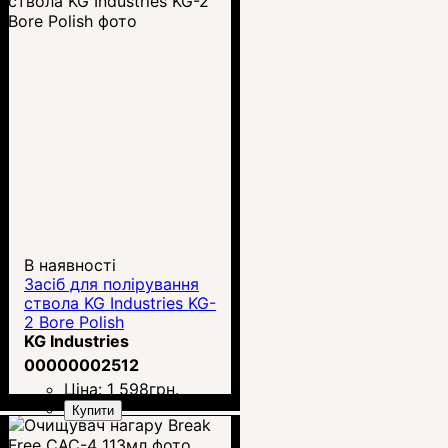
В наявності
Засіб для полірування
ствола KG Industries KG-
2 Bore Polish
KG Industries
00000002512
Ціна:
1 598
грн.
Купити