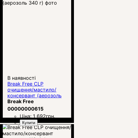
В наявності
Break Free CLP
очищення/мастило/
консервант (аерозоль
340 г)
Break Free
00000000615
Ціна:
1 692
грн.
Купити