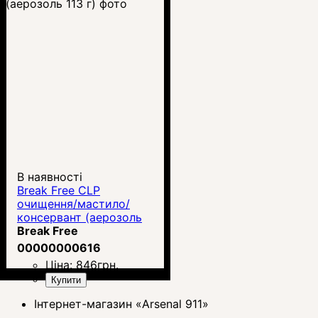
В наявності
Break Free CLP
очищення/мастило/
консервант (аерозоль
113 г)
Break Free
00000000616
Ціна:
846
грн.
Купити
Інтернет-магазин «Arsenal 911»