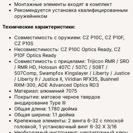
Монтажные элементы входят в комплект
Рекомендуется установка квалифицированным
оружейником
Технические характеристики:
Совместимость с оружием: CZ P10C, CZ P10F,
CZ P10S
Несовместимость: CZ P10C Optics Ready, CZ
P10F Optics Ready
Совместимость с прицелами: Trijicon RMR / SRO
/ RMR HD, Holosun 407C / 507C / 508T /
507Comp, Swampfox Kingslayer / Liberty / Justice
/ Liberty II / Justice II, Viridian RFX35, Bushnell
RXM-300, ADE Advanced Optics RD3
Материал: алюминий 7075
Покрытие: матовое черное твердое
анодирование Type III
Общая длина: 1.780 дюйма
Общая ширина: 1.1 дюйма
Крепежные элементы: 2 винта 6-32 с плоской
головкой, 1 установочный винт 6-32 X 3/16
Необходимый инструмент: шестигранный ключ