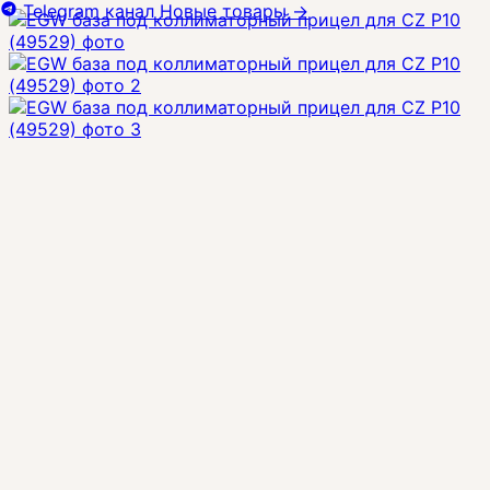
Telegram канал
Новые товары
→