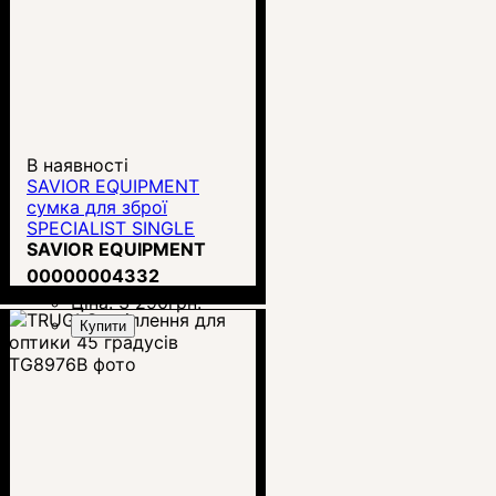
В наявності
SAVIOR EQUIPMENT
сумка для зброї
SPECIALIST SINGLE
RIFLE CASE - 36"
SAVIOR EQUIPMENT
00000004332
Ціна:
3 290
грн.
Купити