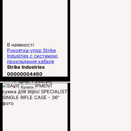
В наявності
Рукоятка-упор Strike
Industries с системою
прокладення кабеля
(SI-AR-HSFG)
Strike Industries
00000004460
Ціна:
1 269
грн.
Купити