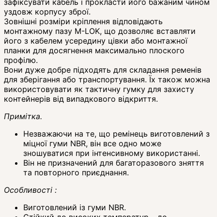
зафіксувати кабель і прокласти його бажаним чином
уздовж корпусу зброї.
Зовнішні розміри кріплення відповідають
монтажному пазу M-LOK, що дозволяє вставляти
його з кабелем усередину цівки або монтажної
планки для досягнення максимально плоского
профілю.
Вони дуже добре підходять для складання ременів
для зберігання або транспортування. Їх також можна
використовувати як тактичну гумку для захисту
контейнерів від випадкового відкриття.
Примітка.
Незважаючи на те, що ремінець виготовлений з
міцної гуми NBR, він все одно може
зношуватися при інтенсивному використанні.
Він не призначений для багаторазового зняття
та повторного приєднання.
Особливості :
Виготовлений із гуми NBR.
Стійкий до високих температур – до