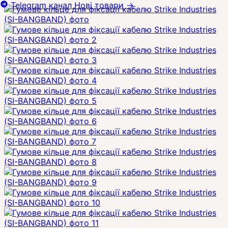
Telegram канал
Нові товари
→