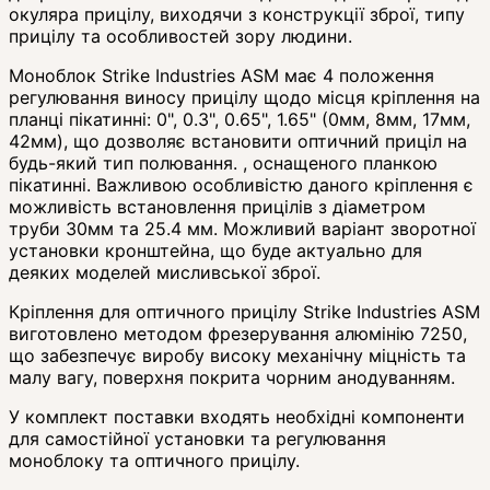
окуляра прицілу, виходячи з конструкції зброї, типу
прицілу та особливостей зору людини.
Моноблок Strike Industries ASM має 4 положення
регулювання виносу прицілу щодо місця кріплення на
планці пікатинні: 0", 0.3", 0.65", 1.65" (0мм, 8мм, 17мм,
42мм), що дозволяє встановити оптичний приціл на
будь-який тип полювання. , оснащеного планкою
пікатинні. Важливою особливістю даного кріплення є
можливість встановлення прицілів з діаметром
труби 30мм та 25.4 мм. Можливий варіант зворотної
установки кронштейна, що буде актуально для
деяких моделей мисливської зброї.
Кріплення для оптичного прицілу Strike Industries ASM
виготовлено методом фрезерування алюмінію 7250,
що забезпечує виробу високу механічну міцність та
малу вагу, поверхня покрита чорним анодуванням.
У комплект поставки входять необхідні компоненти
для самостійної установки та регулювання
моноблоку та оптичного прицілу.