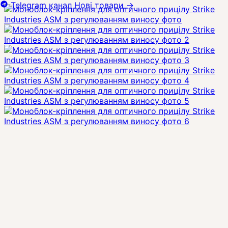
Telegram канал
Нові товари
→