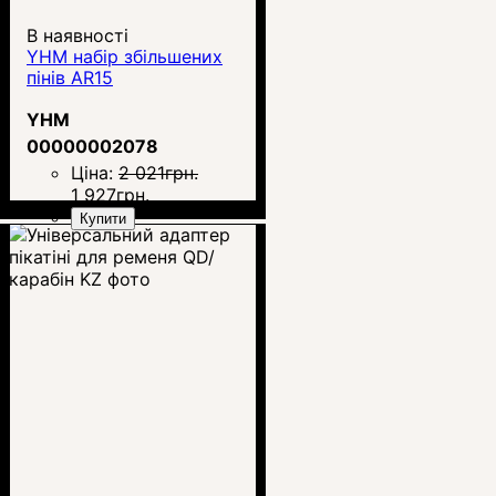
В наявності
YHM набір збільшених
пінів AR15
YHM
00000002078
Ціна:
2 021
грн.
1 927
грн.
Купити