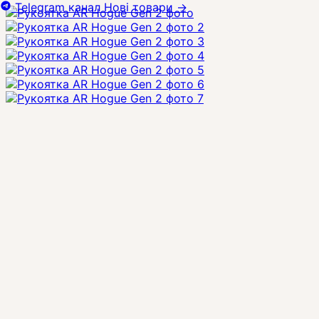
Telegram канал
Нові товари
→