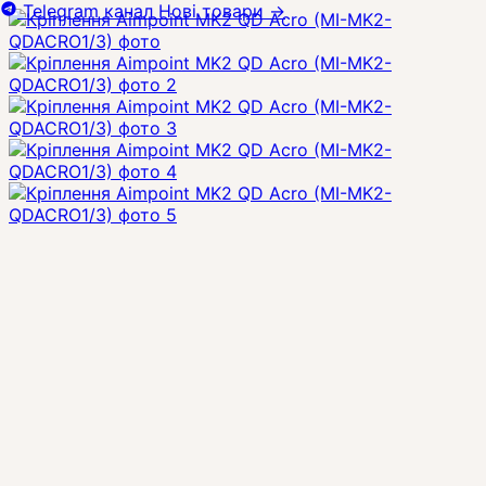
Telegram канал
Нові товари
→