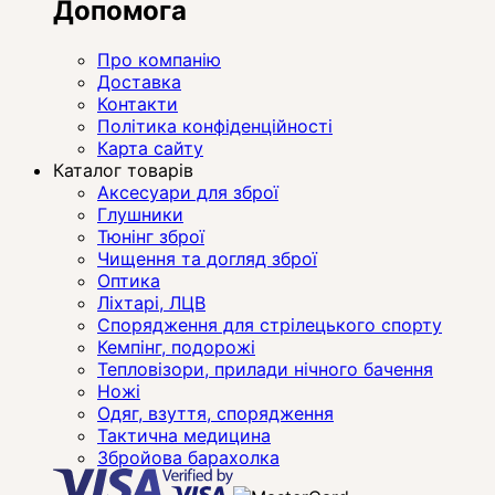
Допомога
Про компанію
Доставка
Контакти
Політика конфіденційності
Карта сайту
Каталог товарів
Аксесуари для зброї
Глушники
Тюнінг зброї
Чищення та догляд зброї
Оптика
Ліхтарі, ЛЦВ
Спорядження для стрілецького спорту
Кемпінг, подорожі
Тепловізори, прилади нічного бачення
Ножі
Одяг, взуття, спорядження
Тактична медицина
Збройова барахолка