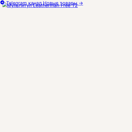
Telegram канал
Новые товары
→