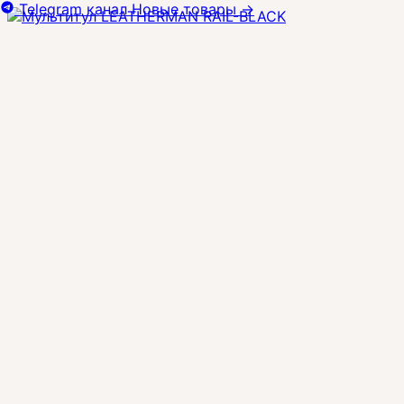
Telegram канал
Новые товары
→