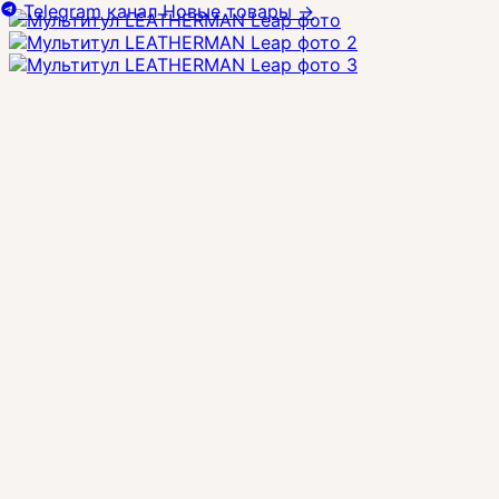
Telegram канал
Новые товары
→