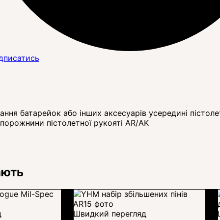
дписатись
гання батарейок або інших аксесуарів усередині пістоле
 порожнини пістолетної рукояті AR/AK
ають
д
Швидкий перегляд