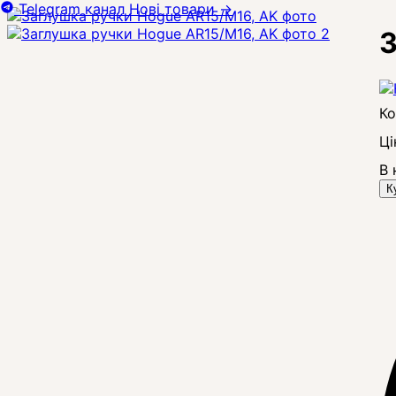
Telegram канал
Нові товари
→
З
Ці
В 
К