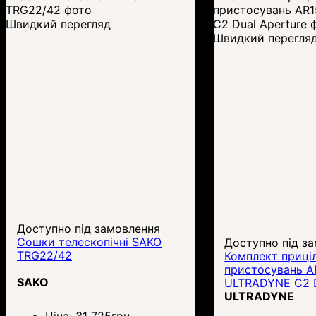
Швидкий перегляд
Швидкий перегля
Доступно під замовлення
Сошки телескопічні SAKO
Доступно під з
TRG22/42
Комплект приці
пристосувань A
SAKO
ULTRADYNE C2 D
ULTRADYNE