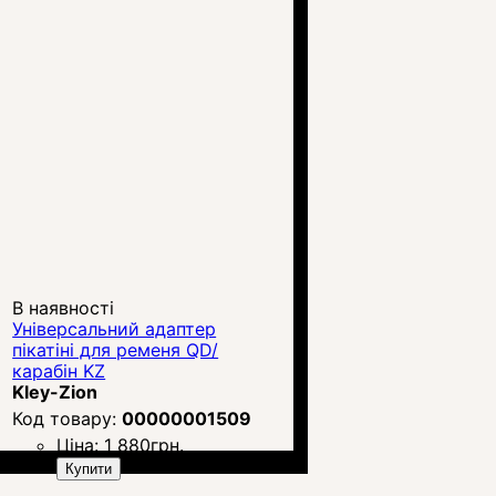
В наявності
Універсальний адаптер
пікатіні для ременя QD/
карабін KZ
Kley-Zion
00000001509
Ціна:
1 880
грн.
Купити