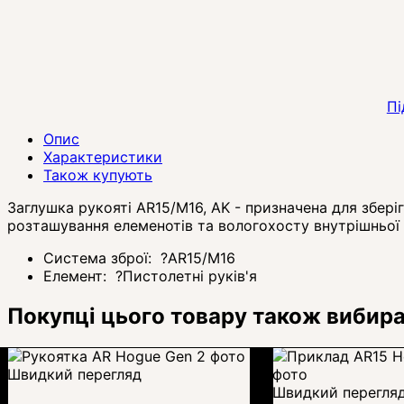
Пі
Опис
Характеристики
Також купують
Заглушка рукояті AR15/M16, AK - призначена для збері
розташування елеменотів та вологохосту внутрішньої
Система зброї:
?
AR15/M16
Елемент:
?
Пистолетні руків'я
Покупці цього товару також вибир
Швидкий перегляд
Швидкий перегля