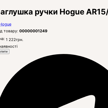
аглушка ручки Hogue AR15
00000001249
на:
1 222
грн.
наявності
упити