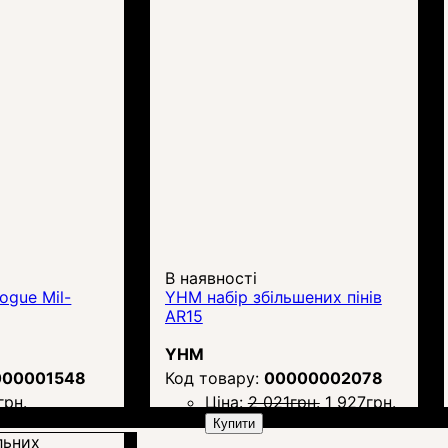
В наявності
ogue Mil-
YHM набір збільшених пінів
AR15
YHM
000001548
00000002078
грн.
Ціна:
2 021
грн.
1 927
грн.
Купити