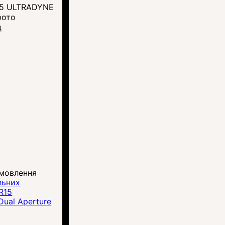
д
амовлення
льних
R15
ual Aperture