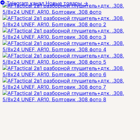
Telegram канал
Новые товары
→