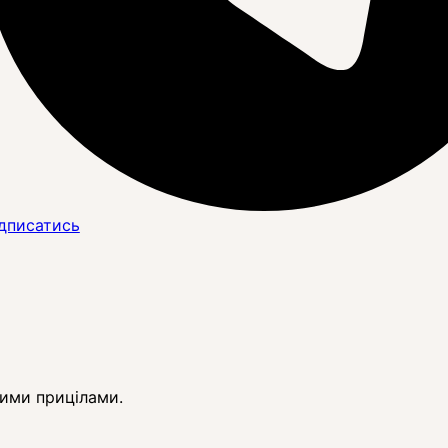
дписатись
ними прицілами.