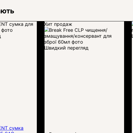
ають
Хит продаж
д
Швидкий перегляд
ENT сумка