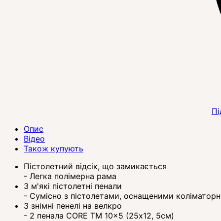
Пі
Опис
Відео
Також купують
Пістолетний відсік, що замикається
- Легка полімерна рама
3 м'які пістолетні пенали
- Сумісно з пістолетами, оснащеними коліматор
3 знімні пенелі на велкро
- 2 пенала CORE TM 10x5 (25х12, 5см)