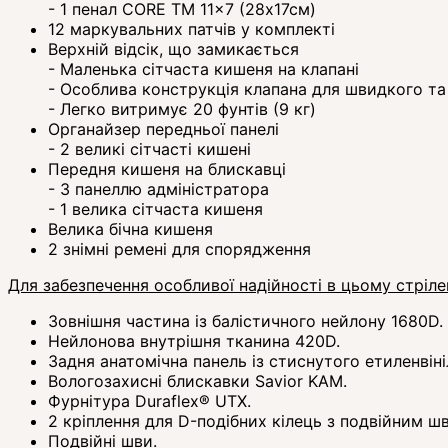
- 1 пенал CORE TM 11x7 (28х17см)
12 маркувальних патчів у комплекті
Верхній відсік, що замикається
- Маленька сітчаста кишеня на клапані
- Особлива конструкція клапана для швидкого та
- Легко витримує 20 фунтів (9 кг)
Органайзер передньої панелі
- 2 великі сітчасті кишені
Передня кишеня на блискавці
- З панеллю адміністратора
- 1 велика сітчаста кишеня
Велика бічна кишеня
2 знімні ремені для спорядження
Для забезпечення особливої ​​надійності в цьому стріл
Зовнішня частина із балістичного нейлону 1680D.
Нейлонова внутрішня тканина 420D.
Задня анатомічна панель із стиснутого етиленвін
Вологозахисні блискавки Savior KAM.
Фурнітура Duraflex® UTX.
2 кріплення для D-подібних кілець з подвійним ш
Подвійні шви.