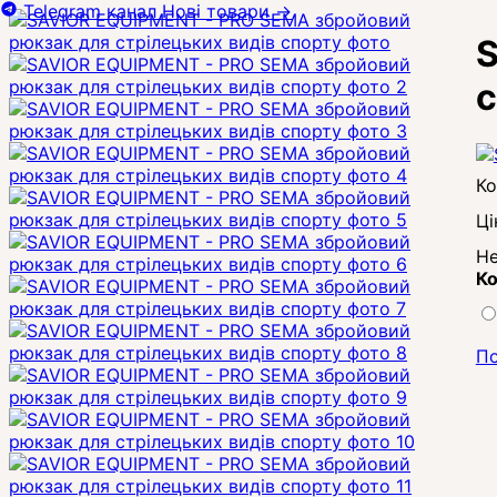
Telegram канал
Нові товари
→
S
с
Ці
Не
Ко
По