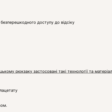
 безперешкодного доступу до відсіку
ецькому рюкзаку застосовані такі технології та матеріа
ілацетату
вом.