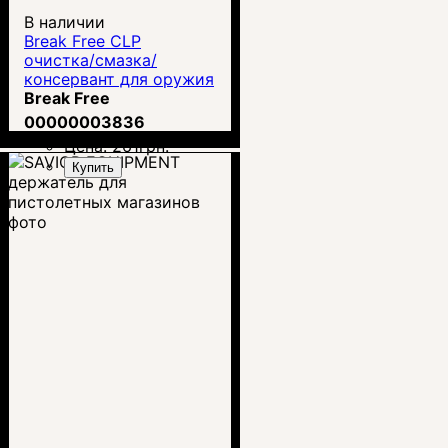
В наличии
Break Free CLP
очистка/смазка/
консервант для оружия
60мл
Break Free
00000003836
Цена:
261
грн.
Купить