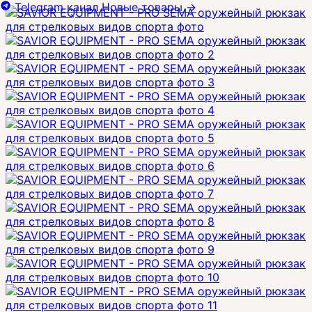
Telegram канал
Новые товары
→