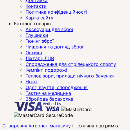
Доставка
Контакти
Політика конфіденційності
Карта сайту
Каталог товарів
Аксесуари для зброї
Глушники
Тюнінг зброї
Чищення та догляд зброї
Оптика
Ліхтарі, ЛЦВ
Спорядження для стрілецького спорту
Кемпінг, подорожі
Тепловізори, прилади нічного бачення
Ножі
Одяг, взуття, спорядження
Тактична медицина
Збройова барахолка
Створення інтернет магазину
і технічна підтримка —