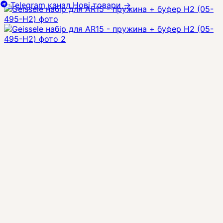
Telegram канал
Нові товари
→