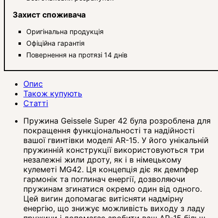
Захист споживача
Оригінальна продукція
Офіційна гарантія
Повернення на протязі 14 днів
Опис
Також купують
Статті
Пружина Geissele Super 42 була розроблена для
покращення функціональності та надійності
вашої гвинтівки моделі AR-15. У його унікальній
пружинній конструкції використовуються три
незалежні жили дроту, як і в німецькому
кулеметі MG42. Ця концепція діє як демпфер
гармонік та поглинач енергії, дозволяючи
пружинам згинатися окремо один від одного.
Цей вигин допомагає витісняти надмірну
енергію, що знижує можливість виходу з ладу
пружини і допомагає зробити ваш AR-15 більш